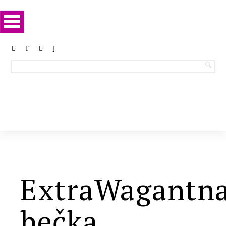
ExtraWagantn
bečka