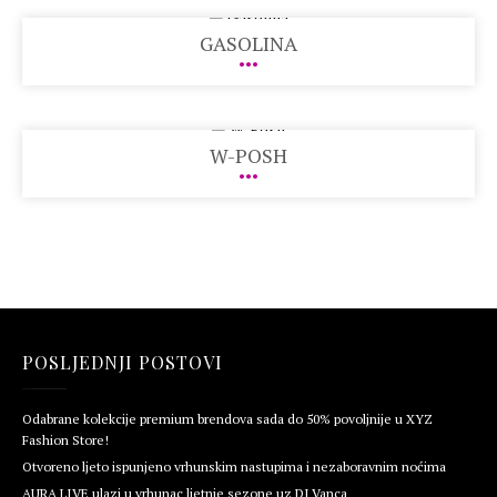
GASOLINA
W-POSH
POSLJEDNJI POSTOVI
Odabrane kolekcije premium brendova sada do 50% povoljnije u XYZ
Fashion Store!
Otvoreno ljeto ispunjeno vrhunskim nastupima i nezaboravnim noćima
AURA LIVE ulazi u vrhunac ljetnje sezone uz DJ Vanca