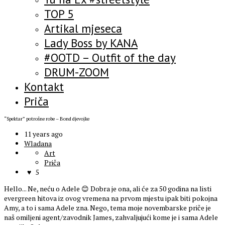
TOP 5
Artikal mjeseca
Lady Boss by KANA
#OOTD – Outfit of the day
DRUM-ZOOM
Kontakt
Priča
“Spektar” potrošne robe – Bond djevojke
11 years ago
Wladana
Art
Priča
5
Hello... Ne, neću o Adele 😊 Dobra je ona, ali će za 50 godina na listi
evergreen hitova iz ovog vremena na prvom mjestu ipak biti pokojna
Amy, a to i sama Adele zna. Nego, tema moje novembarske priče je
naš omiljeni agent/zavodnik James, zahvaljujući kome je i sama Adele