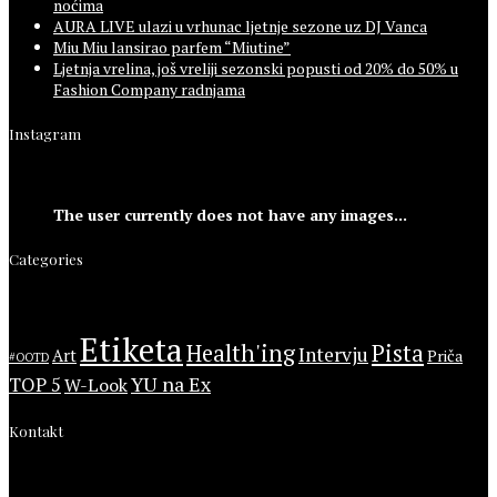
noćima
AURA LIVE ulazi u vrhunac ljetnje sezone uz DJ Vanca
Miu Miu lansirao parfem “Miutine”
Ljetnja vrelina, još vreliji sezonski popusti od 20% do 50% u
Fashion Company radnjama
Instagram
The user currently does not have any images...
Categories
Etiketa
Health'ing
Pista
Intervju
Art
Priča
#OOTD
YU na Ex
TOP 5
W-Look
Kontakt