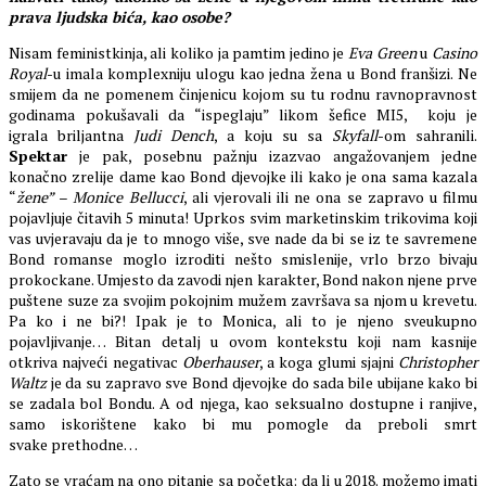
prava ljudska bića, kao osobe?
Nisam feministkinja, ali koliko ja pamtim jedino je
Eva Green
u
Casino
Royal
-u imala komplexniju ulogu kao jedna žena u Bond franšizi. Ne
smijem da ne pomenem činjenicu kojom su tu rodnu ravnopravnost
godinama pokušavali da “ispeglaju” likom šefice MI5, koju je
igrala briljantna
Judi Dench
, a koju su sa
Skyfall
-om sahranili.
Spektar
je pak, posebnu pažnju izazvao angažovanjem jedne
konačno zrelije dame kao Bond djevojke ili kako je ona sama kazala
“
žene”
–
Monice Bellucci
, ali vjerovali ili ne ona se zapravo u filmu
pojavljuje čitavih 5 minuta! Uprkos svim marketinskim trikovima koji
vas uvjeravaju da je to mnogo više, sve nade da bi se iz te savremene
Bond romanse moglo izroditi nešto smislenije, vrlo brzo bivaju
prokockane. Umjesto da zavodi njen karakter, Bond nakon njene prve
puštene suze za svojim pokojnim mužem završava sa njom u krevetu.
Pa ko i ne bi?! Ipak je to Monica, ali to je njeno sveukupno
pojavljivanje… Bitan detalj u ovom kontekstu koji nam kasnije
otkriva najveći negativac
Oberhauser
, a koga glumi sjajni
Christopher
Waltz
je da su zapravo sve Bond djevojke do sada bile ubijane kako bi
se zadala bol Bondu. A od njega, kao seksualno dostupne i ranjive,
samo iskorištene kako bi mu pomogle da preboli smrt
svake prethodne…
Zato se vraćam na ono pitanje sa početka: da li u 2018. možemo imati