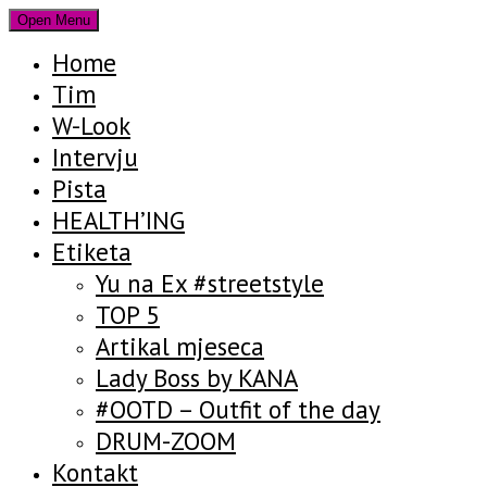
Open Menu
Home
Tim
W-Look
Intervju
Pista
HEALTH’ING
Etiketa
Yu na Ex #streetstyle
TOP 5
Artikal mjeseca
Lady Boss by KANA
#OOTD – Outfit of the day
DRUM-ZOOM
Kontakt