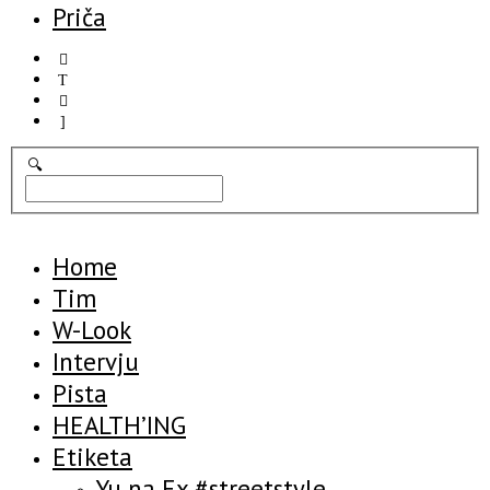
Priča
Home
Tim
W-Look
Intervju
Pista
HEALTH’ING
Etiketa
Yu na Ex #streetstyle