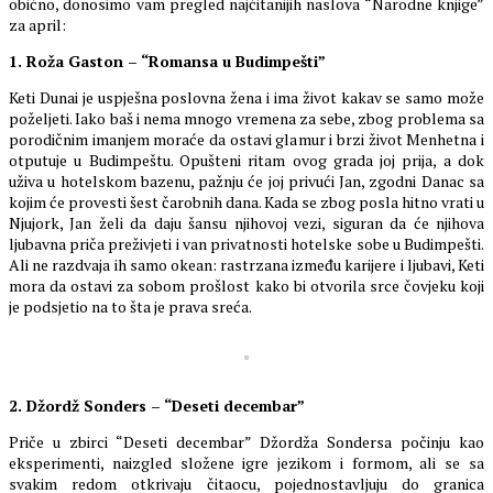
obično, donosimo vam pregled najčitanijih naslova “Narodne knjige”
za april:
1. Roža Gaston – “Romansa u Budimpešti”
Keti Dunai je uspješna poslovna žena i ima život kakav se samo može
poželjeti. Iako baš i nema mnogo vremena za sebe, zbog problema sa
porodičnim imanjem moraće da ostavi glamur i brzi život Menhetna i
otputuje u Budimpeštu. Opušteni ritam ovog grada joj prija, a dok
uživa u hotelskom bazenu, pažnju će joj privući Jan, zgodni Danac sa
kojim će provesti šest čarobnih dana. Kada se zbog posla hitno vrati u
Njujork, Jan želi da daju šansu njihovoj vezi, siguran da će njihova
ljubavna priča preživjeti i van privatnosti hotelske sobe u Budimpešti.
Ali ne razdvaja ih samo okean: rastrzana između karijere i ljubavi, Keti
mora da ostavi za sobom prošlost kako bi otvorila srce čovjeku koji
je podsjetio na to šta je prava sreća.
2. Džordž Sonders – “Deseti decembar”
Priče u zbirci “Deseti decembar” Džordža Sondersa počinju kao
eksperimenti, naizgled složene igre jezikom i formom, ali se sa
svakim redom otkrivaju čitaocu, pojednostavljuju do granica