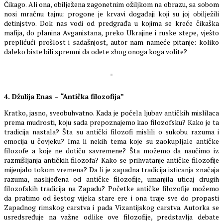
Čikago. Ali ona, obilježena zagonetnim ožiljkom na obrazu, sa sobom
nosi mračnu tajnu: progone je krvavi događaji koji su joj obilježili
detinjstvo. Dok nas vodi od predgrađa u kojima se kreće čikaška
mafija, do planina Avganistana, preko Ukrajine i ruske stepe, vješto
preplićući prošlost i sadašnjost, autor nam nameće pitanje: koliko
daleko biste bili spremni da odete zbog onoga koga volite?
4. Džulija Enas – “Antička filozofija”
Kratko, jasno, sveobuhvatno. Kada je počela ljubav antičkih mislilaca
prema mudrosti, koju sada prepoznajemo kao filozofsku? Kako je ta
tradicija nastala? Šta su antički filozofi mislili o sukobu razuma i
emocija u čovjeku? Ima li nekih tema koje su zaokupljale antičke
filozofe a koje ne dotiču savremene? Šta možemo da naučimo iz
razmišljanja antičkih filozofa? Kako se prihvatanje antičke filozofije
mijenjalo tokom vremena? Da li je zapadna tradicija isticanja značaja
razuma, naslijeđena od antičke filozofije, umanjila uticaj drugih
filozofskih tradicija na Zapadu? Početke antičke filozofije možemo
da pratimo od šestog vijeka stare ere i ona traje sve do propasti
Zapadnog rimskog carstva i pada Vizantijskog carstva. Autorka se
usredsređuje na važne odlike ove filozofije, predstavlja debate