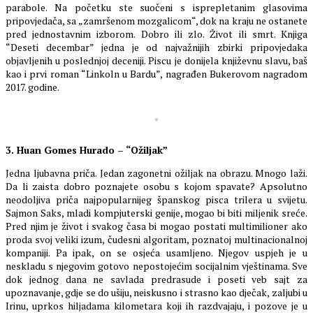
parabole. Na početku ste suočeni s isprepletanim glasovima
pripovjedača, sa „zamršenom mozgalicom“, dok na kraju ne ostanete
pred jednostavnim izborom. Dobro ili zlo. Život ili smrt. Knjiga
“Deseti decembar” jedna je od najvažnijih zbirki pripovjedaka
objavljenih u poslednjoj deceniji. Piscu je donijela književnu slavu, baš
kao i prvi roman “Linkoln u Bardu”, nagrađen Bukerovom nagradom
2017. godine.
3. Huan Gomes Hurado – “Ožiljak”
Jedna ljubavna priča. Jedan zagonetni ožiljak na obrazu. Mnogo laži.
Da li zaista dobro poznajete osobu s kojom spavate? Apsolutno
neodoljiva priča najpopularnijeg španskog pisca trilera u svijetu.
Sajmon Saks, mladi kompjuterski genije, mogao bi biti miljenik sreće.
Pred njim je život i svakog časa bi mogao postati multimilioner ako
proda svoj veliki izum, čudesni algoritam, poznatoj multinacionalnoj
kompaniji. Pa ipak, on se osjeća usamljeno. Njegov uspjeh je u
neskladu s njegovim gotovo nepostojećim socijalnim vještinama. Sve
dok jednog dana ne savlada predrasude i poseti veb sajt za
upoznavanje, gdje se do ušiju, neiskusno i strasno kao dječak, zaljubi u
Irinu, uprkos hiljadama kilometara koji ih razdvajaju, i pozove je u