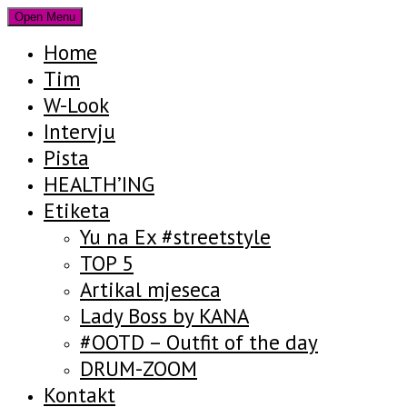
Open Menu
Home
Tim
W-Look
Intervju
Pista
HEALTH’ING
Etiketa
Yu na Ex #streetstyle
TOP 5
Artikal mjeseca
Lady Boss by KANA
#OOTD – Outfit of the day
DRUM-ZOOM
Kontakt