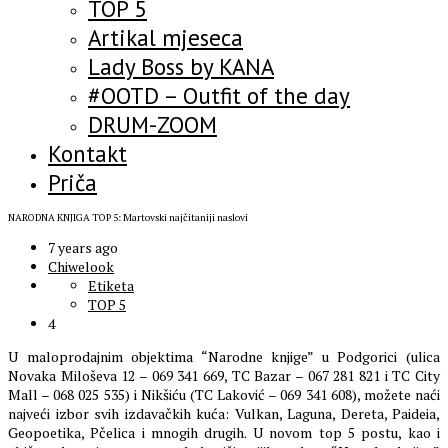
TOP 5
Artikal mjeseca
Lady Boss by KANA
#OOTD – Outfit of the day
DRUM-ZOOM
Kontakt
Priča
NARODNA KNJIGA TOP 5: Martovski najčitaniji naslovi
7 years ago
Chiwelook
Etiketa
TOP 5
4
U maloprodajnim objektima “Narodne knjige” u Podgorici (ulica
Novaka Miloševa 12 – 069 341 669, TC Bazar – 067 281 821 i TC City
Mall – 068 025 535) i Nikšiću (TC Laković – 069 341 608), možete naći
najveći izbor svih izdavačkih kuća: Vulkan, Laguna, Dereta, Paideia,
Geopoetika, Pčelica i mnogih drugih. U novom top 5 postu, kao i