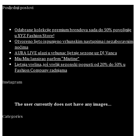
Posljednji postovi
Odabrane kolekcije premium brendova sada do 50% povoljnije
u XYZ Fashion Store!
Otvoreno ljeto ispunjeno vrhunskim nastupima i nezaboravnim
noćima
AURA LIVE ulazi u vrhunac ljetnje sezone uz DJ Vanca
Miu Miu lansirao parfem “Miutine”
Ljetnja vrelina, još vreliji sezonski popusti od 20% do 50% u
Fashion Company radnjama
Instagram
The user currently does not have any images...
Categories