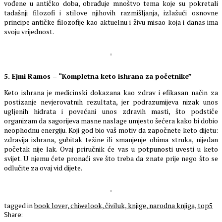
vođene u antičko doba, obrađuje mnoštvo tema koje su pokretali
tadašnji filozofi i stilove njihovih razmišljanja, izlažući osnovne
principe antičke filozofije kao aktuelnu i živu misao koja i danas ima
svoju vrijednost.
5. Ejmi Ramos – “Kompletna keto ishrana za početnike”
Keto ishrana je medicinski dokazana kao zdrav i efikasan način za
postizanje nevjerovatnih rezultata, jer podrazumijeva nizak unos
ugljenih hidrata i povećani unos zdravih masti, što podstiče
organizam da sagorijeva masne naslage umjesto šećera kako bi dobio
neophodnu energiju. Koji god bio vaš motiv da započnete keto dijetu:
zdravija ishrana, gubitak težine ili smanjenje obima struka, nijedan
početak nije lak. Ovaj priručnik će vas u potpunosti uvesti u keto
svijet. U njemu ćete pronaći sve što treba da znate prije nego što se
odlučite za ovaj vid dijete.
tagged in
book lover,
chiwelook,
čiviluk,
knjige,
narodna knjiga,
top5
Share: