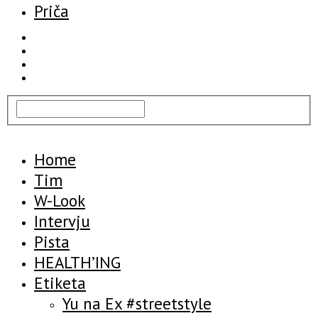
Priča
Home
Tim
W-Look
Intervju
Pista
HEALTH’ING
Etiketa
Yu na Ex #streetstyle