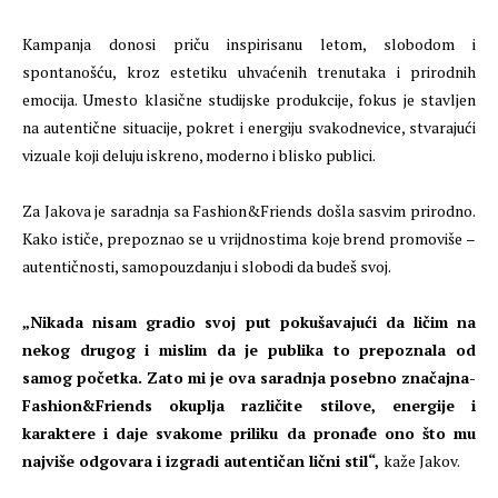
Kampanja donosi priču inspirisanu letom, slobodom i
spontanošću, kroz estetiku uhvaćenih trenutaka i prirodnih
emocija. Umesto klasične studijske produkcije, fokus je stavljen
na autentične situacije, pokret i energiju svakodnevice, stvarajući
vizuale koji deluju iskreno, moderno i blisko publici.
Za Jakova je saradnja sa Fashion&Friends došla sasvim prirodno.
Kako ističe, prepoznao se u vrijdnostima koje brend promoviše –
autentičnosti, samopouzdanju i slobodi da budeš svoj.
„Nikada nisam gradio svoj put pokušavajući da ličim na
nekog drugog i mislim da je publika to prepoznala od
samog početka. Zato mi je ova saradnja posebno značajna-
Fashion&Friends okuplja različite stilove, energije i
karaktere i daje svakome priliku da pronađe ono što mu
najviše odgovara i izgradi autentičan lični stil“,
kaže Jakov.