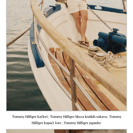
Tommy Hilfiger kačket; Tommy Hilfiger bluza kratkih rukava; Tommy
Hilfiger kupaći šorc; Tommy Hilfiger japanke