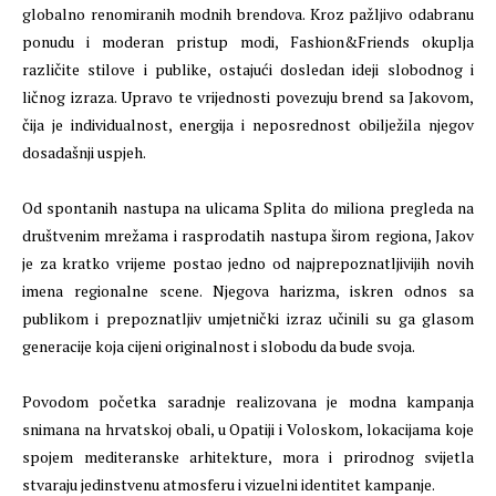
globalno renomiranih modnih brendova. Kroz pažljivo odabranu
ponudu i moderan pristup modi, Fashion&Friends okuplja
različite stilove i publike, ostajući dosledan ideji slobodnog i
ličnog izraza. Upravo te vrijednosti povezuju brend sa Jakovom,
čija je individualnost, energija i neposrednost obilježila njegov
dosadašnji uspjeh.
Od spontanih nastupa na ulicama Splita do miliona pregleda na
društvenim mrežama i rasprodatih nastupa širom regiona, Jakov
je za kratko vrijeme postao jedno od najprepoznatljivijih novih
imena regionalne scene. Njegova harizma, iskren odnos sa
publikom i prepoznatljiv umjetnički izraz učinili su ga glasom
generacije koja cijeni originalnost i slobodu da bude svoja.
Povodom početka saradnje realizovana je modna kampanja
snimana na hrvatskoj obali, u Opatiji i Voloskom, lokacijama koje
spojem mediteranske arhitekture, mora i prirodnog svijetla
stvaraju jedinstvenu atmosferu i vizuelni identitet kampanje.