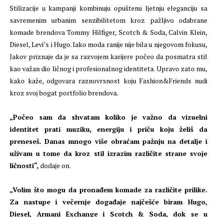
Stilizacije u kampanji kombinuju opuštenu ljetnju eleganciju sa
savremenim urbanim senzibilitetom kroz pažljivo odabrane
komade brendova Tommy Hilfiger, Scotch & Soda, Calvin Klein,
Diesel, Levi’s i Hugo. Iako moda ranije nije bila u njegovom fokusu,
Jakov priznaje da je sa razvojem karijere počeo da posmatra stil
kao važan dio ličnog i profesionalnog identiteta. Upravo zato mu,
kako kaže, odgovara raznovrsnost koju Fashion&Friends nudi
kroz svoj bogat portfolio brendova.
„Počeo sam da shvatam koliko je važno da vizuelni
identitet prati muziku, energiju i priču koju želiš da
preneseš. Danas mnogo više obraćam pažnju na detalje i
uživam u tome da kroz stil izrazim različite strane svoje
ličnosti“,
dodaje on.
„Volim što mogu da pronađem komade za različite prilike.
Za nastupe i večernje događaje najčešće biram Hugo,
Diesel, Armani Exchange i Scotch & Soda, dok se u