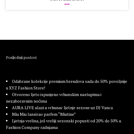
Posljednji postovi
Odabrane kolekcije premium brendova sada do 50% povoljnije
u XYZ Fashion Store!
Otvoreno ljeto ispunjeno vrhunskim nastupima i
nezaboravnim noćima
AURA LIVE ulazi u vrhunac ljetnje sezone uz DJ Vanca
Miu Miu lansirao parfem “Miutine”
Ljetnja vrelina, još vreliji sezonski popusti od 20% do 50% u
Fashion Company radnjama