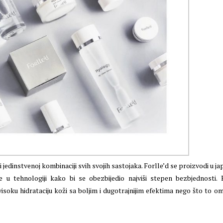
jedinstvenoj kombinaciji svih svojih sastojaka. Forlle’d se proizvodi u j
e u tehnologiji kako bi se obezbijedio najviši stepen bezbjednosti.
soku hidrataciju koži sa boljim i dugotrajnijim efektima nego što to o