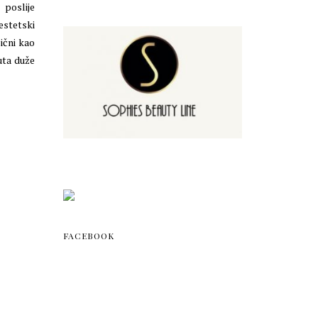
 poslije
estetski
ični kao
uta duže
FACEBOOK