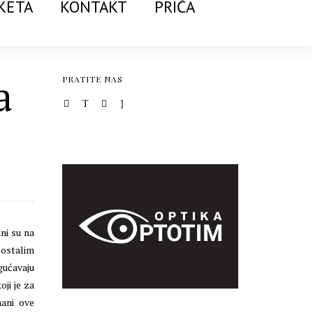
KETA
KONTAKT
PRIČA
a
PRATITE NAS
ni su na
 ostalim
gućavaju
ji je za
mani ove