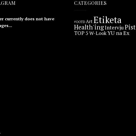
AGRAM
CATEGORIES
Etiketa
er currently does not have
Art
#OOTD
ges...
Health'ing
Pis
Intervju
YU na Ex
TOP 5
W-Look
.