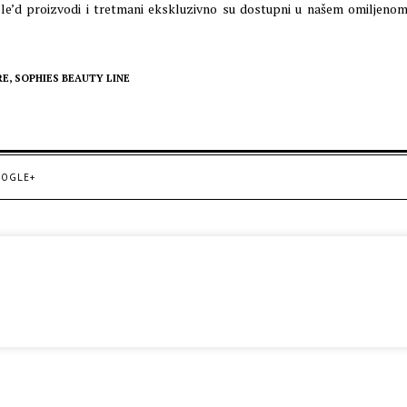
rlle’d proizvodi i tretmani ekskluzivno su dostupni u našem omiljeno
RE,
SOPHIES BEAUTY LINE
OGLE+