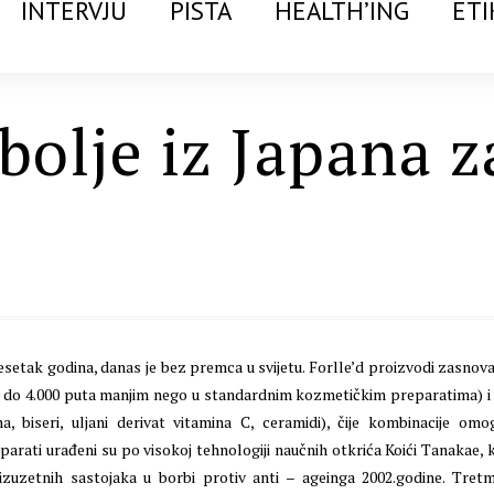
INTERVJU
PISTA
HEALTH’ING
ETI
bolje iz Japana z
esetak godina, danas je bez premca u svijetu. Forlle’d proizvodi zasnova
0 do 4.000 puta manjim nego u standardnim kozmetičkim preparatima) i
 biseri, uljani derivat vitamina C, ceramidi), čije kombinacije omo
parati urađeni su po visokoj tehnologiji naučnih otkrića Koići Tanakae, ko
zuzetnih sastojaka u borbi protiv anti – ageinga 2002.godine. Tret