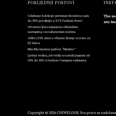
POSLJEDNJI POSTOVI
INST
The us
Odabrane kolekcije premium brendova sada
do 50% povoljnije u XYZ Fashion Store!
any ima
Otvoreno ljeto ispunjeno vrhunskim
nastupima i nezaboravnim noćima
AURA LIVE ulazi u vrhunac ljetnje sezone uz
DJ Vanca
Miu Miu lansirao parfem “Miutine”
Ljetnja vrelina, još vreliji sezonski popusti od
20% do 50% u Fashion Company radnjama
Copyright © 2026
CHIWELOOK
. Sva prava su zadržana