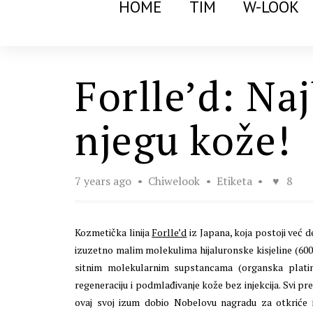
HOME
TIM
W-LOOK
Forlle’d: Naj
njegu kože!
7 years ago
Chiwelook
Etiketa
8
Kozmetička linija
Forlle’d
iz Japana, koja postoji već d
izuzetno malim molekulima hijaluronske kisjeline (60
sitnim molekularnim supstancama (organska platina,
regeneraciju i podmlađivanje kože bez injekcija. Svi pre
ovaj svoj izum dobio Nobelovu nagradu za otkriće i