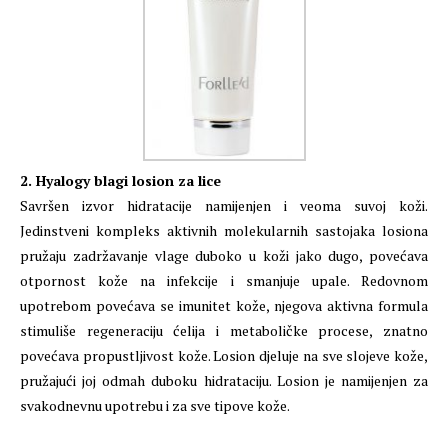
2. Hyalogy blagi losion za lice
Savršen izvor hidratacije namijenjen i veoma suvoj koži.
Jedinstveni kompleks aktivnih molekularnih sastojaka losiona
pružaju zadržavanje vlage duboko u koži jako dugo, povećava
otpornost kože na infekcije i smanjuje upale. Redovnom
upotrebom povećava se imunitet kože, njegova aktivna formula
stimuliše regeneraciju ćelija i metaboličke procese, znatno
povećava propustljivost kože. Losion djeluje na sve slojeve kože,
pružajući joj odmah duboku hidrataciju. Losion je namijenjen za
svakodnevnu upotrebu i za sve tipove kože.