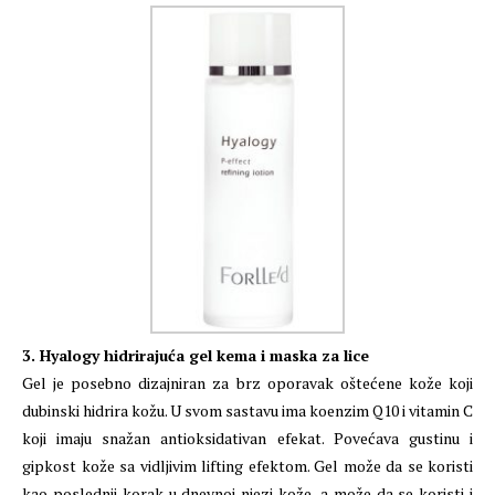
3. Hyalogy hidrirajuća gel kema i maska za lice
Gel je posebno dizajniran za brz oporavak oštećene kože koji
dubinski hidrira kožu. U svom sastavu ima koenzim Q10 i vitamin C
koji imaju snažan antioksidativan efekat. Povećava gustinu i
gipkost kože sa vidljivim lifting efektom. Gel može da se koristi
kao poslednji korak u dnevnoj njezi kože, a može da se koristi i