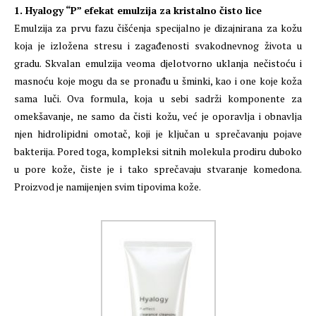
1. Hyalogy “P” efekat emulzija za kristalno čisto lice
Emulzija za prvu fazu čišćenja specijalno je dizajnirana za kožu
koja je izložena stresu i zagađenosti svakodnevnog života u
gradu. Skvalan emulzija veoma djelotvorno uklanja nečistoću i
masnoću koje mogu da se pronađu u šminki, kao i one koje koža
sama luči. Ova formula, koja u sebi sadrži komponente za
omekšavanje, ne samo da čisti kožu, već je oporavlja i obnavlja
njen hidrolipidni omotač, koji je ključan u sprečavanju pojave
bakterija. Pored toga, kompleksi sitnih molekula prodiru duboko
u pore kože, čiste je i tako sprečavaju stvaranje komedona.
Proizvod je namijenjen svim tipovima kože.