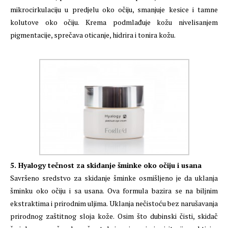
mikrocirkulaciju u predjelu oko očiju, smanjuje kesice i tamne
kolutove oko očiju. Krema podmlađuje kožu nivelisanjem
pigmentacije, sprečava oticanje, hidrira i tonira kožu.
5. Hyalogy tečnost za skidanje šminke oko očiju i usana
Savršeno sredstvo za skidanje šminke osmišljeno je da uklanja
šminku oko očiju i sa usana. Ova formula bazira se na biljnim
ekstraktima i prirodnim uljima. Uklanja nečistoću bez narušavanja
prirodnog zaštitnog sloja kože. Osim što dubinski čisti, skidač