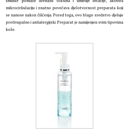
šminke pomaže drenažu toksina i umiruje iritacije, aktivira
mikrocirkulaciju i znatno povećava djelotvornost preparata koji
se nanose nakon čišćenja. Pored toga, ovo blago sredstvo djeluje
protivupalno i antialergijski. Preparat je namijenjen svim tipovima
kože.