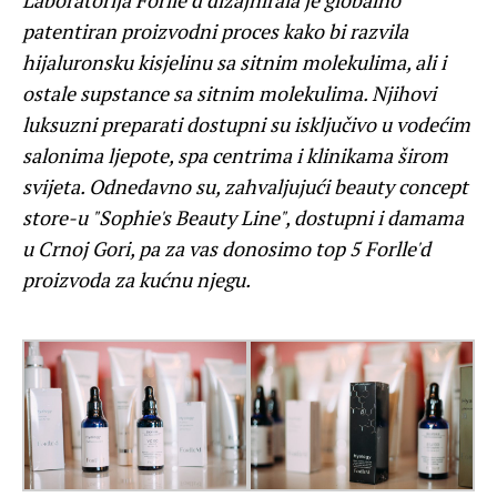
Laboratorija Forlle’d dizajnirala je globalno
patentiran proizvodni proces kako bi razvila
hijaluronsku kisjelinu sa sitnim molekulima, ali i
ostale supstance sa sitnim molekulima. Njihovi
luksuzni preparati dostupni su isključivo u vodećim
salonima ljepote, spa centrima i klinikama širom
svijeta. Odnedavno su, zahvaljujući beauty concept
store-u "Sophie's Beauty Line", dostupni i damama
u Crnoj Gori, pa za vas donosimo top 5 Forlle'd
proizvoda za kućnu njegu.