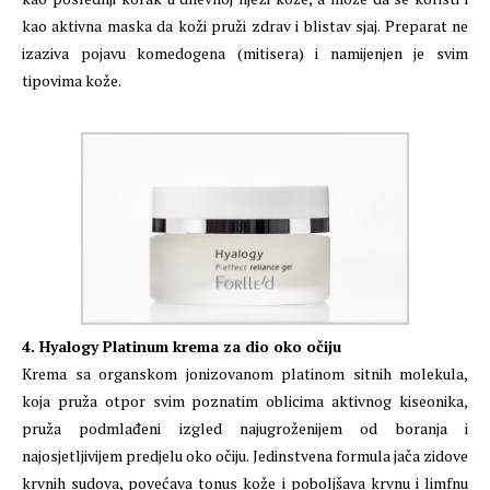
kao aktivna maska da koži pruži zdrav i blistav sjaj. Preparat ne
izaziva pojavu komedogena (mitisera) i namijenjen je svim
tipovima kože.
4. Hyalogy Platinum krema za dio oko očiju
Krema sa organskom jonizovanom platinom sitnih molekula,
koja pruža otpor svim poznatim oblicima aktivnog kiseonika,
pruža podmlađeni izgled najugroženijem od boranja i
najosjetljivijem predjelu oko očiju. Jedinstvena formula jača zidove
krvnih sudova, povećava tonus kože i poboljšava krvnu i limfnu