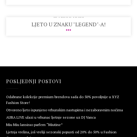
LJETO U ZNAKU "LEGEND"-A!
POSLJEDNJI POSTOVI
Odabrane kolekcije premium brendova sada do 50% povoljnije u XYZ
Fashion Store!
Otvoreno ljeto ispunjeno vrhunskim nastupima i nezaboravnim noćima
AURA LIVE ulazi u vrhunac ljetnje sezone uz DJ Vanca
Miu Miu lansirao parfem “Miutine”
Ljetnja vrelina, još vreliji sezonski popusti od 20% do 50% u Fashion