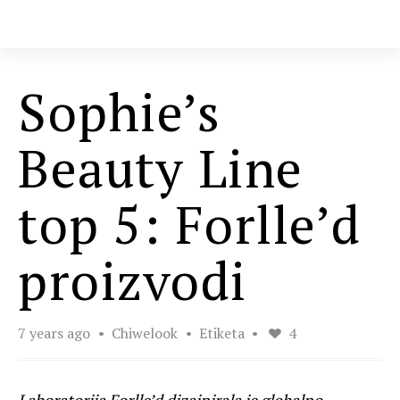
Sophie’s
Beauty Line
top 5: Forlle’d
proizvodi
7 years ago
Chiwelook
Etiketa
4