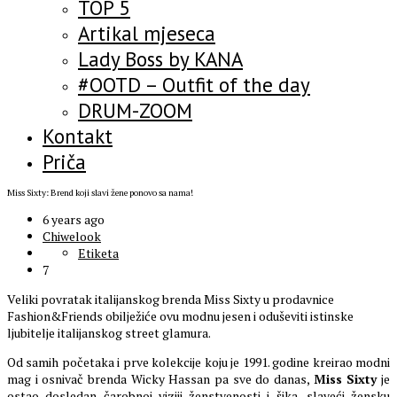
TOP 5
Artikal mjeseca
Lady Boss by KANA
#OOTD – Outfit of the day
DRUM-ZOOM
Kontakt
Priča
Miss Sixty: Brend koji slavi žene ponovo sa nama!
6 years ago
Chiwelook
Etiketa
7
Veliki povratak italijanskog brenda Miss Sixty u prodavnice
Fashion&Friends obilježiće ovu modnu jesen i oduševiti istinske
ljubitelje italijanskog street glamura.
Od samih početaka i prve kolekcije koju je 1991. godine kreirao modni
mag i osnivač brenda Wicky Hassan pa sve do danas,
Miss Sixty
je
ostao dosledan čarobnoj viziji ženstvenosti i šika, slaveći žensku