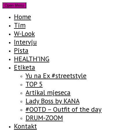
Open Menu
Home
Tim
W-Look
Intervju
Pista
HEALTH’ING
Etiketa
Yu na Ex #streetstyle
TOP 5
Artikal mjeseca
Lady Boss by KANA
#OOTD – Outfit of the day
DRUM-ZOOM
Kontakt