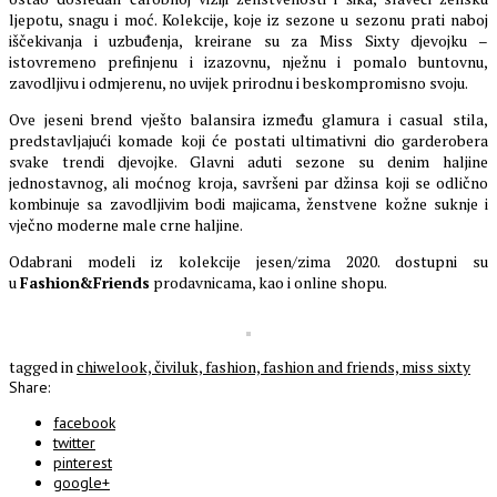
ljepotu, snagu i moć. Kolekcije, koje iz sezone u sezonu prati naboj
iščekivanja i uzbuđenja, kreirane su za Miss Sixty djevojku –
istovremeno prefinjenu i izazovnu, nježnu i pomalo buntovnu,
zavodljivu i odmjerenu, no uvijek prirodnu i beskompromisno svoju.
Ove jeseni brend vješto balansira između glamura i casual stila,
predstavljajući komade koji će postati ultimativni dio garderobera
svake trendi djevojke. Glavni aduti sezone su denim haljine
jednostavnog, ali moćnog kroja, savršeni par džinsa koji se odlično
kombinuje sa zavodljivim bodi majicama, ženstvene kožne suknje i
vječno moderne male crne haljine.
Odabrani modeli iz kolekcije jesen/zima 2020. dostupni su
u
Fashion&Friends
prodavnicama, kao i online shopu.
tagged in
chiwelook,
čiviluk,
fashion,
fashion and friends,
miss sixty
Share:
facebook
twitter
pinterest
google+