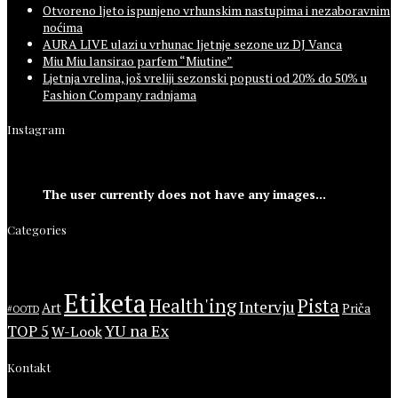
Otvoreno ljeto ispunjeno vrhunskim nastupima i nezaboravnim
noćima
AURA LIVE ulazi u vrhunac ljetnje sezone uz DJ Vanca
Miu Miu lansirao parfem “Miutine”
Ljetnja vrelina, još vreliji sezonski popusti od 20% do 50% u
Fashion Company radnjama
Instagram
The user currently does not have any images...
Categories
Etiketa
Health'ing
Pista
Intervju
Art
Priča
#OOTD
YU na Ex
TOP 5
W-Look
Kontakt