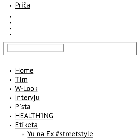
Priča
Home
Tim
W-Look
Intervju
Pista
HEALTH’ING
Etiketa
Yu na Ex #streetstyle