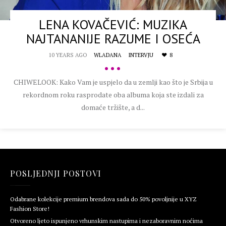
LENA KOVAČEVIĆ: MUZIKA
NAJTANANIJE RAZUME I OSEĆA
10 YEARS AGO
WLADANA
INTERVJU
8
•••
CHIWELOOK: Kako Vam je uspjelo da u zemlji kao što je Srbija u
rekordnom roku rasprodate oba albuma koja ste izdali za
domaće tržište, a d...
POSLJEDNJI POSTOVI
Odabrane kolekcije premium brendova sada do 50% povoljnije u XYZ
Fashion Store!
Otvoreno ljeto ispunjeno vrhunskim nastupima i nezaboravnim noćima