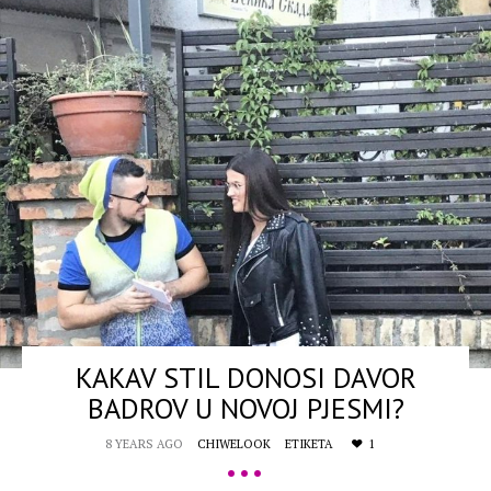
KAKAV STIL DONOSI DAVOR
BADROV U NOVOJ PJESMI?
8 YEARS AGO
CHIWELOOK
ETIKETA
1
•••