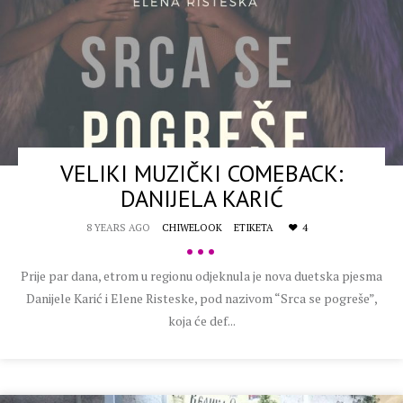
VELIKI MUZIČKI COMEBACK:
DANIJELA KARIĆ
8 YEARS AGO
CHIWELOOK
ETIKETA
4
•••
Prije par dana, etrom u regionu odjeknula je nova duetska pjesma
Danijele Karić i Elene Risteske, pod nazivom “Srca se pogreše”,
koja će def...