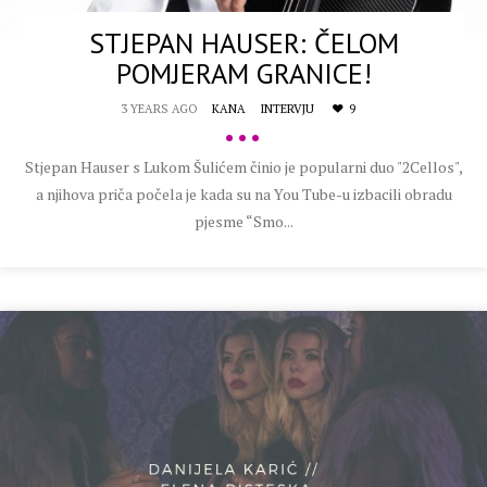
STJEPAN HAUSER: ČELOM
POMJERAM GRANICE!
3 YEARS AGO
KANA
INTERVJU
9
•••
Stjepan Hauser s Lukom Šulićem činio je popularni duo "2Cellos",
a njihova priča počela je kada su na You Tube-u izbacili obradu
pjesme “Smo...