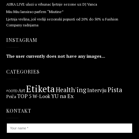
AURA LIVE ulazi u vrhunac ljetnje sezone uz DJ Vanca
Miu Miu lansirao parfem “Miutine”
Ljetnja vrelina, još vreliji sezonski popusti od 20% do 50% u Fashion
Company radnjama
INSTAGRAM
The user currently does not have any images...
CATEGORIES
Etiketa
Health'ing
Pista
Intervju
Art
#OOTD
YU na Ex
TOP 5
W-Look
Priča
KONTAKT