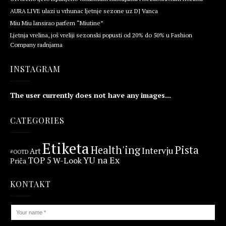
AURA LIVE ulazi u vrhunac ljetnje sezone uz DJ Vanca
Miu Miu lansirao parfem “Miutine”
Ljetnja vrelina, još vreliji sezonski popusti od 20% do 50% u Fashion
Company radnjama
INSTAGRAM
The user currently does not have any images...
CATEGORIES
Etiketa
Health'ing
Pista
Intervju
Art
#OOTD
YU na Ex
TOP 5
W-Look
Priča
KONTAKT