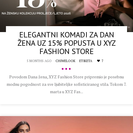
ELEGANTNI KOMADI ZA DAN
ŽENA UZ 15% POPUSTA U XYZ
FASHION STORE
5 MONTHS AGO
CHIWELOOK
ETIKETA
7
•••
Povodom Dana žena, XYZ Fashion Store pripremio je posebnu
modnu pogodnost za sve ljubiteljke sofisticiranog stila. Tokom 7.
marta u XYZ Fas...