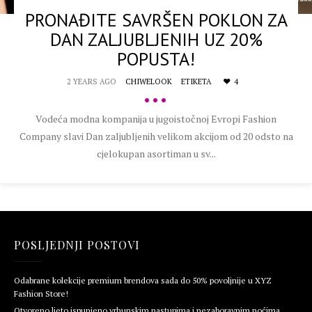
PRONAĐITE SAVRŠEN POKLON ZA
DAN ZALJUBLJENIH UZ 20%
POPUSTA!
2 YEARS AGO
CHIWELOOK
ETIKETA
4
•••
Vodeća modna kompanija u jugoistočnoj Evropi Fashion
Company slavi Dan zaljubljenih velikom akcijom od 20 odsto na
cjelokupan asortiman u sv...
POSLJEDNJI POSTOVI
Odabrane kolekcije premium brendova sada do 50% povoljnije u XYZ
Fashion Store!
Otvoreno ljeto ispunjeno vrhunskim nastupima i nezaboravnim noćima