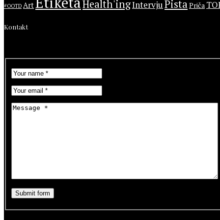
Etiketa
Health'ing
Pista
Intervju
TO
Art
Priča
#OOTD
Kontakt