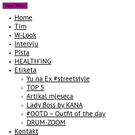
Open Menu
Home
Tim
W-Look
Intervju
Pista
HEALTH’ING
Etiketa
Yu na Ex #streetstyle
TOP 5
Artikal mjeseca
Lady Boss by KANA
#OOTD – Outfit of the day
DRUM-ZOOM
Kontakt