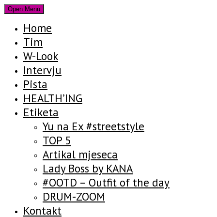
Open Menu
Home
Tim
W-Look
Intervju
Pista
HEALTH’ING
Etiketa
Yu na Ex #streetstyle
TOP 5
Artikal mjeseca
Lady Boss by KANA
#OOTD – Outfit of the day
DRUM-ZOOM
Kontakt