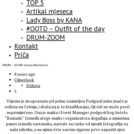
TOP 5
Artikal mjeseca
Lady Boss by KANA
#OOTD – Outfit of the day
DRUM-ZOOM
Kontakt
Priča
DRUM – ZOOM: Jovana Martinović
8 years ago
Chiwelook
Etiketa
5
Vrijeme je da upoznate još jednu zanimljivu Podgoričanku (inače je
rođena na Cetinju, i draža joj je ta klasifikacija), čiji stil ne može proći
neprimijećeno. Ona je majka i Event Manager podgoričkog hotela
“Ramada”. Između uloge majke i organizatora događaja, u minutima
pauze između sastanaka, nastale su i neke od njenih fotografija za
našu rubriku, a na njima ćete sasvim sigurno prvo zapaziti njen