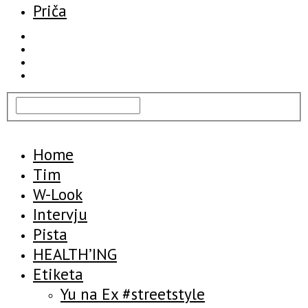
Priča
Home
Tim
W-Look
Intervju
Pista
HEALTH’ING
Etiketa
Yu na Ex #streetstyle