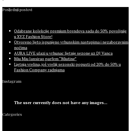
Posljednji postovi
Odabrane kolekcije premium brendova sada do 50% povoljnije
u XYZ Fashion Store!
Otvoreno ljeto ispunjeno vrhunskim nastupima i nezaboravnim
noćima
AURA LIVE ulazi u vrhunac ljetnje sezone uz DJ Vanca
Miu Miu lansirao parfem “Miutine”
Ljetnja vrelina, još vreliji sezonski popusti od 20% do 50% u
Fashion Company radnjama
Instagram
The user currently does not have any images...
Categories