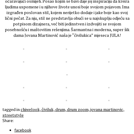
očaravajući osmijeh. Posao kojim se bavi daje joj inspiraciju da kreira
ljudima uspomene i u njihove živote unosi boje svojom pojavom. Ima
izgrađen poslovan stil, kojem nerijetko dodaje i jake boje kao svoj
lični pečat. Za nju, stil ne predstavlja obući se u najskuplju odjeću sa
potpisom dizajnera, već biti jedinstven i izdvojiti se svojom
posebnošću i maštovitim rešenjima. Šarmantna i moderna, super šik
dama Jovana Martinović naša je “čivilukica” mjeseca JULA!
tagged in
chiwelook,
čiviluk,
drum,
drum zoom,
jovana martinovic,
streetstyle
Share:
facebook