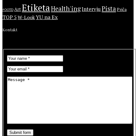
Etiketa
Health'ing
Pista
Intervju
Art
Priča
#OOTD
YU na Ex
TOP 5
W-Look
Kontakt