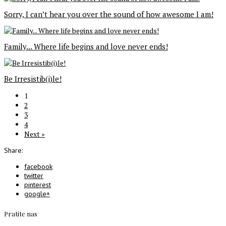
Sorry, I can’t hear you over the sound of how awesome I am!
Family... Where life begins and love never ends!
Be Irresistib(i)le!
1
2
3
4
Next »
Share:
facebook
twitter
pinterest
google+
Pratite nas