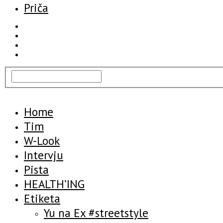
Priča
Home
Tim
W-Look
Intervju
Pista
HEALTH’ING
Etiketa
Yu na Ex #streetstyle