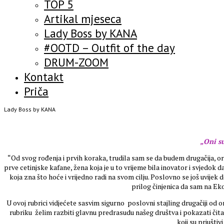
TOP 5
Artikal mjeseca
Lady Boss by KANA
#OOTD – Outfit of the day
DRUM-ZOOM
Kontakt
Priča
Lady Boss by KANA
„Oni su
“Od svog rođenja i prvih koraka, trudila sam se da budem drugačija, ori
prve cetinjske kafane, žena koja je u to vrijeme bila inovator i svjedok
koja zna što hoće i vrijedno radi na svom cilju. Poslovno se još uvij
prilog činjenica da sam na 
U ovoj rubrici vidjećete sasvim sigurno poslovni stajling drugačiji od o
rubriku želim razbiti glavnu predrasudu našeg društva i pokazati čitao
koji su priušti