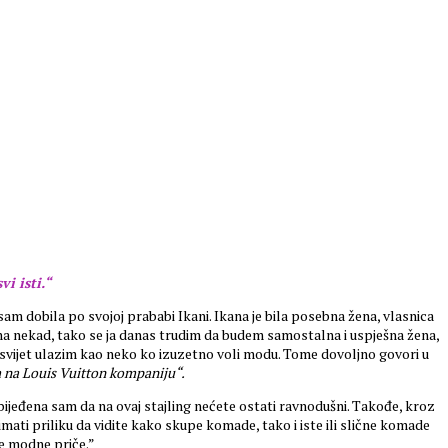
i isti.“
sam dobila po svojoj prababi Ikani. Ikana je bila posebna žena, vlasnica
Ikana nekad, tako se ja danas trudim da budem samostalna i uspješna žena,
i svijet ulazim kao neko ko izuzetno voli modu. Tome dovoljno govori u
 na Louis Vuitton kompaniju“.
 ubijeđena sam da na ovaj stajling nećete ostati ravnodušni. Takođe, kroz
mati priliku da vidite kako skupe komade, tako i iste ili slične komade
je modne priče.”