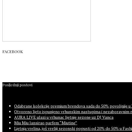
FACEBOOK
Posljednji postovi
Odabrane kolekcije premium brendova sada do 50% povoljnije u
Otvoreno ljeto ispunjeno vrhunskim nastupima i nezaboravnim 
AURA LIVE ulazi u vrhunac ljetnje sezone uz DJ Vanca
Miu Miu lansirao parfem “Miutine”
Ljetnja vrelina, još vreliji sezonski popusti od 20% do 50% u F