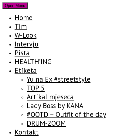
Open Menu
Home
Tim
W-Look
Intervju
Pista
HEALTH’ING
Etiketa
Yu na Ex #streetstyle
TOP 5
Artikal mjeseca
Lady Boss by KANA
#OOTD – Outfit of the day
DRUM-ZOOM
Kontakt