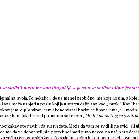
 se smijali meni jer sam drugačiji, a ja sam se smijao njima jer su sv
ginalna, svoja. To nekako i ide uz mene i neobično ime koje nosim, a koje 
 da žena može uspjeti u poslu koji je u startu definisan kao „muški“. Kao 
ek dokazujem, diplomirani sam ekonomista i bavim se finansijama, a u modn
Ekonomskom fakultetu diplomirala sa tezom
„Modni marketing sa osvrtom
nog kakav ste navikli da susrijećete. Može da vam se svidi ili ne svidi, ali
cima da za dobar stil nije potrebno imati puno novca, na način što ćete i
vi za većinu crnogorskih žena. Ovo ujedno vidim kao i poentu cijele ove mo