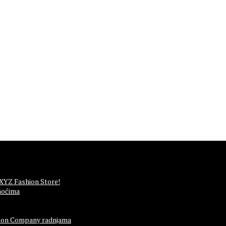
 XYZ Fashion Store!
noćima
ashion Company radnjama