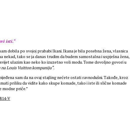
i isti.“
sam dobila po svojoj prababi Ikani. Ikana je bila posebna žena, vlasnica
Ikana nekad, tako se ja danas trudim da budem samostalna i uspješna žena,
i svijet ulazim kao neko ko izuzetno voli modu. Tome dovoljno govori u
 na Louis Vuitton kompaniju“.
 ubijeđena sam da na ovaj stajling nećete ostati ravnodušni. Takođe, kroz
mati priliku da vidite kako skupe komade, tako i iste ili slične komade
je modne priče.”