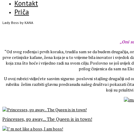
Kontakt
Priča
Lady Boss by KANA
„Oni su
“Od svog rođenja i prvih koraka, trudila sam se da budem drugačija, ori
prve cetinjske kafane, žena koja je u to vrijeme bila inovator i svjedok
koja zna što hoće i vrijedno radi na svom cilju. Poslovno se još uvij
prilog činjenica da sam na 
U ovoj rubrici vidjećete sasvim sigurno poslovni stajling drugačiji od o
rubriku želim razbiti glavnu predrasudu našeg društva i pokazati čitao
koji su priušti
Princesses, go away... The Queen is in town!