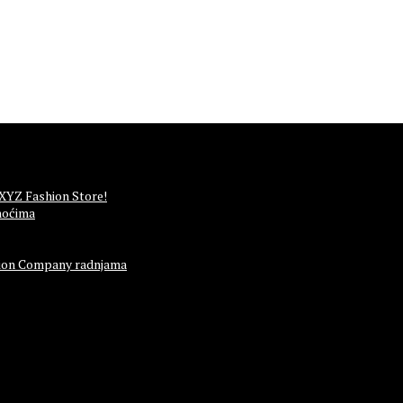
 XYZ Fashion Store!
noćima
ashion Company radnjama