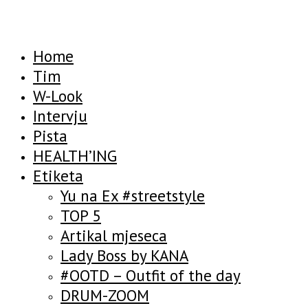
Home
Tim
W-Look
Intervju
Pista
HEALTH’ING
Etiketa
Yu na Ex #streetstyle
TOP 5
Artikal mjeseca
Lady Boss by KANA
#OOTD – Outfit of the day
DRUM-ZOOM