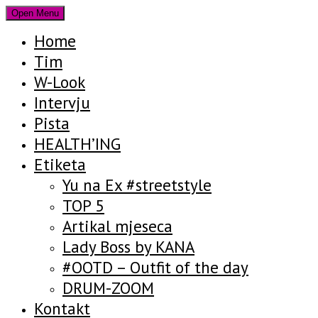
Open Menu
Home
Tim
W-Look
Intervju
Pista
HEALTH’ING
Etiketa
Yu na Ex #streetstyle
TOP 5
Artikal mjeseca
Lady Boss by KANA
#OOTD – Outfit of the day
DRUM-ZOOM
Kontakt