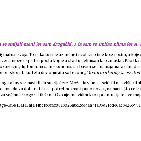
 se smijali meni jer sam drugačiji, a ja sam se smijao njima jer su sv
ginalna, svoja. To nekako i ide uz mene i neobično ime koje nosim, a koje 
 da žena može uspjeti u poslu koji je u startu definisan kao „muški“. Kao 
ek dokazujem, diplomirani sam ekonomista i bavim se finansijama, a u modn
Ekonomskom fakultetu diplomirala sa tezom
„Modni marketing sa osvrtom
nog kakav ste navikli da susrijećete. Može da vam se svidi ili ne svidi, ali
cima da za dobar stil nije potrebno imati puno novca, na način što ćete i
vi za većinu crnogorskih žena. Ovo ujedno vidim kao i poentu cijele ove mo