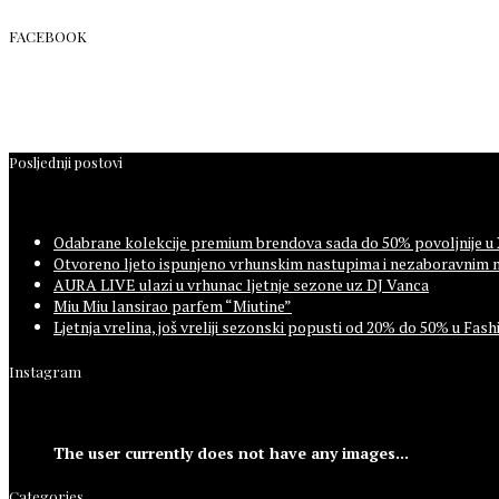
FACEBOOK
Posljednji postovi
Odabrane kolekcije premium brendova sada do 50% povoljnije u
Otvoreno ljeto ispunjeno vrhunskim nastupima i nezaboravnim 
AURA LIVE ulazi u vrhunac ljetnje sezone uz DJ Vanca
Miu Miu lansirao parfem “Miutine”
Ljetnja vrelina, još vreliji sezonski popusti od 20% do 50% u F
Instagram
The user currently does not have any images...
Categories