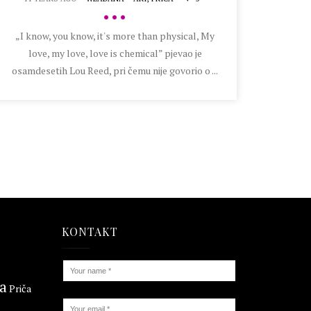
•••
„I know, you know, it's more than physical, My
love, my love, love is chemical” pjevao je
osamdesetih Lou Reed, pri čemu nije govorio o ...
KONTAKT
ta
Priča