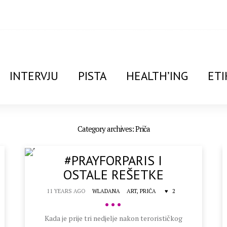
INTERVJU
PISTA
HEALTH’ING
ETI
Category archives: Priča
#PRAYFORPARIS I
OSTALE REŠETKE
11 YEARS AGO
WLADANA
ART,
PRIČA
2
•••
Kada je prije tri nedjelje nakon terorističkog