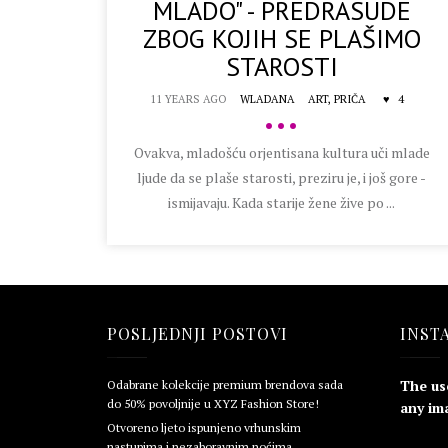
MLADO" - PREDRASUDE
ZBOG KOJIH SE PLAŠIMO
STAROSTI
11 YEARS AGO
WLADANA
ART,
PRIČA
4
•••
Ovakva, mladošću orjentisana kultura uči mlade
ljude da se plaše starosti, preziru je, i još gore -
ismijavaju. Kada starije žene žive po ...
POSLJEDNJI POSTOVI
INST
The us
Odabrane kolekcije premium brendova sada
do 50% povoljnije u XYZ Fashion Store!
any ima
Otvoreno ljeto ispunjeno vrhunskim
nastupima i nezaboravnim noćima