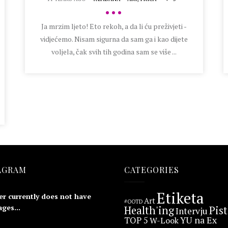
•••
Ja mrzim ljeto! Eto rekoh, a da li ću preživjeti -
vidjećemo. Nisam sigurna da sam ga i kao dijete
voljela, čak svih tih godina sam se više ...
AGRAM
CATEGORIES
Etiketa
er currently does not have
Art
#OOTD
ges...
Health'ing
Pis
Intervju
YU na Ex
TOP 5
W-Look