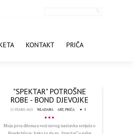
KETA
KONTAKT
PRIČA
"SPEKTAR" POTROŠNE
ROBE - BOND DJEVOJKE
11 YEARS AGO
WLADANA
ART,
PRIČA
5
•••
Moja prva dilema u vezi novog nastavka serijala o
Bondu bila je: kako to da su „Spectre“ u našoj