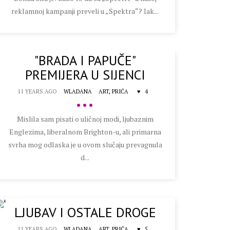
reklamnoj kampanji preveli u „Spektra“? Iak...
"BRADA I PAPUČE"
PREMIJERA U SIJENCI
11 YEARS AGO
WLADANA
ART,
PRIČA
4
•••
Mislila sam pisati o uličnoj modi, ljubaznim
Englezima, liberalnom Brighton-u, ali primarna
svrha mog odlaska je u ovom slučaju prevagnula
d...
LJUBAV I OSTALE DROGE
11 YEARS AGO
WLADANA
ART,
PRIČA
5