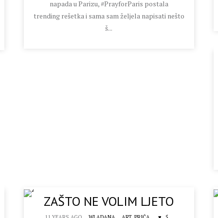
napada u Parizu, #PrayforParis postala
trending rešetka i sama sam željela napisati nešto
š...
ZAŠTO NE VOLIM LJETO
11 YEARS AGO
WLADANA
ART,
PRIČA
5