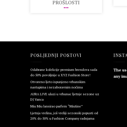
PROŠLOSTI
POSLJEDNJI POSTOVI
INST
The us
Odabrane kolekcije premium brendova sada
do 50% povoljnije u XYZ Fashion Store!
any ima
Otvoreno ljeto ispunjeno vrhunskim
nastupima i nezaboravnim noćima
AURA LIVE ulazi u vrhunac ljetnje sezone uz
DJ Vanca
Miu Miu lansirao parfem “Miutine”
Ljetnja vrelina, još vreliji sezonski popusti od
20% do 50% u Fashion Company radnjama