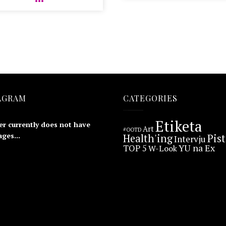
AGRAM
CATEGORIES
Etiketa
er currently does not have
Art
#OOTD
ges...
Health'ing
Pis
Intervju
YU na Ex
TOP 5
W-Look