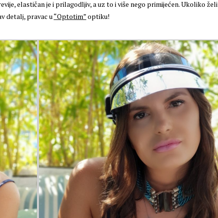
vije, elastičan je i prilagodljiv, a uz to i više nego primijećen. Ukoliko želi
v detalj, pravac u
“Optotim”
optiku!