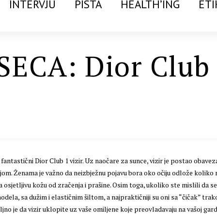
INTERVJU
PISTA
HEALTH’ING
ETI
ECA: Dior Club
astični Dior Club 1 vizir. Uz naočare za sunce, vizir je postao obavez
vnijom. Ženama je važno da neizbježnu pojavu bora oko očiju odlože koliko
 osjetljivu kožu od zračenja i prašine. Osim toga, ukoliko ste mislili da 
odela, sa dužim i elastičnim šiltom, a najpraktičniji su oni sa “čičak” trak
o je da vizir uklopite uz vaše omiljene koje preovladavaju na vašoj gard