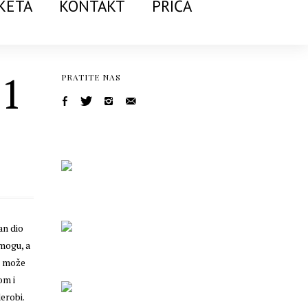
KETA
KONTAKT
PRIČA
 1
PRATITE NAS
an dio
 mogu, a
se može
om i
erobi.