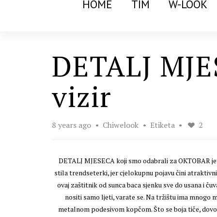
HOME
TIM
W-LOOK
DETALJ MJES
vizir
8 years ago
Chiwelook
Etiketa
2
DETALJ MJESECA koji smo odabrali za OKTOBAR je fant
stila trendseterki, jer cjelokupnu pojavu čini atrakti
ovaj zaštitnik od sunca baca sjenku sve do usana i čuva
nositi samo ljeti, varate se. Na tržištu ima mnogo m
metalnom podesivom kopčom. Što se boja tiče, dovoljn