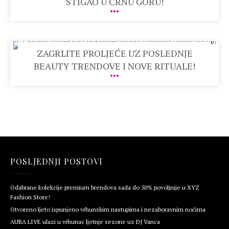
STIGAO U CRNU GORU!
ZAGRLITE PROLJEĆE UZ POSLEDNJE
BEAUTY TRENDOVE I NOVE RITUALE!
POSLJEDNJI POSTOVI
Odabrane kolekcije premium brendova sada do 50% povoljnije u XYZ
Fashion Store!
Otvoreno ljeto ispunjeno vrhunskim nastupima i nezaboravnim noćima
AURA LIVE ulazi u vrhunac ljetnje sezone uz DJ Vanca