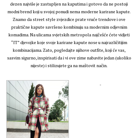
dezen najviše je zastupljen na kaputima i gotovo da ne postoji
modni brend koji u svojoj ponudi nema moderne karirane kapute.
Znamo da street style zvjezdice prate vruće trendove i ove
praktične kapute savršeno kombinuju sa modernim odjevnim
komadima. Na ulicama svjetskih metropola najčešće ćete vidjeti
“IT” djevojke koje svoje karirane kapute nose u najrazličitijim
kombinacijama. Zato, pogledajte njihove outfite, koji će vas,
sasvim sigurno, inspirisati da i vi ove zime nabavite jedan (ukoliko
nijeste) i stilizujete ga na maštovit način.