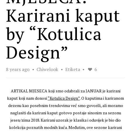
Karirani kaput
by “Kotulica
Design”
8 years ago
Chiwelook
Etiketa
6
ARTIKAL MJESECA koji smo odabrali za JANUAR je karirani
kaput koji nam donosi
“Kotulica Design”
. O kaputima i kariranom
dezenu kao posebnim trendovima već smo govorili, ali moramo
naglasiti da karirani kaput gotovo postaje sinonim za sezonu
jesen/zima 2018. Karirani uzorak je klasika i oduvijek je bio dio
kolekcija poznatih modnih kuća. Međutim, ove sezone karirani