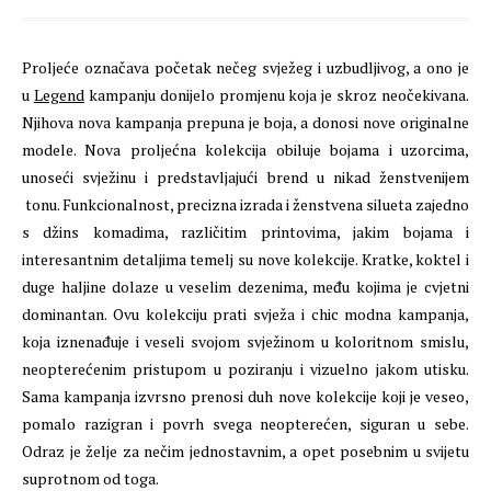
Proljeće označava početak nečeg svježeg i uzbudljivog, a ono je
u
Legend
kampanju donijelo promjenu koja je skroz neočekivana.
Njihova nova kampanja prepuna je boja, a donosi nove originalne
modele. Nova proljećna kolekcija obiluje bojama i uzorcima,
unoseći svježinu i predstavljajući brend u nikad ženstvenijem
tonu. Funkcionalnost, precizna izrada i ženstvena silueta zajedno
s džins komadima, različitim printovima, jakim bojama i
interesantnim detaljima temelj su nove kolekcije. Kratke, koktel i
duge haljine dolaze u veselim dezenima, među kojima je cvjetni
dominantan. Ovu kolekciju prati svježa i chic modna kampanja,
koja iznenađuje i veseli svojom svježinom u koloritnom smislu,
neopterećenim pristupom u poziranju i vizuelno jakom utisku.
Sama kampanja izvrsno prenosi duh nove kolekcije koji je veseo,
pomalo razigran i povrh svega neopterećen, siguran u sebe.
Odraz je želje za nečim jednostavnim, a opet posebnim u svijetu
suprotnom od toga.