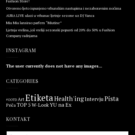
Fashion Store!
Otvoreno ljeto ispunjeno vrhunskim nastupima i nezaboravnim noćima
AURA LIVE ulazi u vrhunac ljetnje sezone uz DJ Vanca
Miu Miu lansirao parfem “Miutine”
Ljetnja vrelina, još vreliji sezonski popusti od 20% do 50% u Fashion
Company radnjama
INSTAGRAM
The user currently does not have any images...
CATEGORIES
Etiketa
Health'ing
Pista
Intervju
Art
#OOTD
YU na Ex
TOP 5
W-Look
Priča
KONTAKT