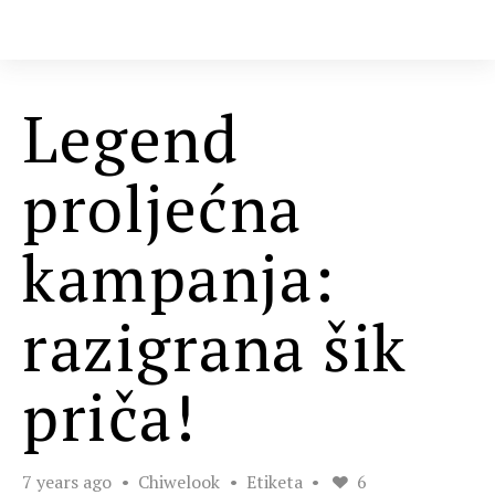
Legend
proljećna
kampanja:
razigrana šik
priča!
7 years ago
Chiwelook
Etiketa
6