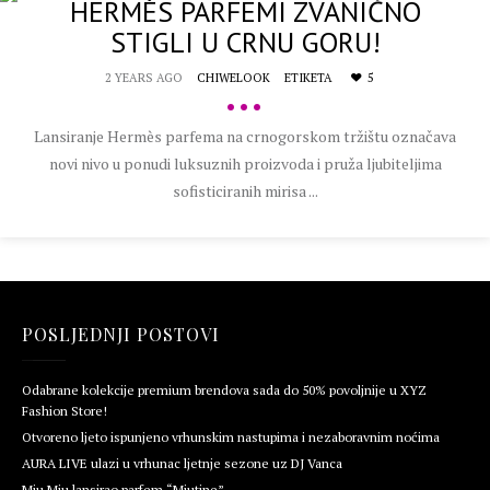
HERMÈS PARFEMI ZVANIČNO
STIGLI U CRNU GORU!
2 YEARS AGO
CHIWELOOK
ETIKETA
5
•••
Lansiranje Hermès parfema na crnogorskom tržištu označava
novi nivo u ponudi luksuznih proizvoda i pruža ljubiteljima
sofisticiranih mirisa ...
POSLJEDNJI POSTOVI
Odabrane kolekcije premium brendova sada do 50% povoljnije u XYZ
Fashion Store!
Otvoreno ljeto ispunjeno vrhunskim nastupima i nezaboravnim noćima
AURA LIVE ulazi u vrhunac ljetnje sezone uz DJ Vanca
Miu Miu lansirao parfem “Miutine”