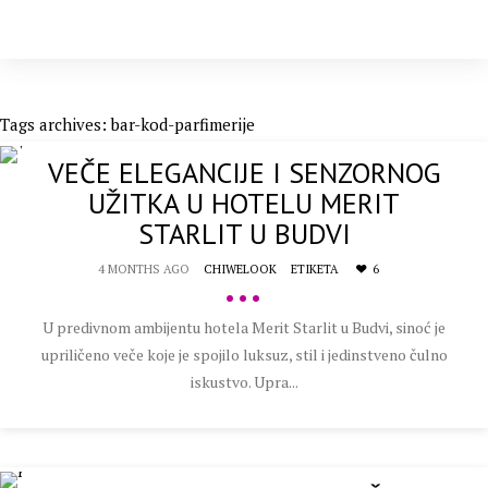
Tags archives: bar-kod-parfimerije
VEČE ELEGANCIJE I SENZORNOG
UŽITKA U HOTELU MERIT
STARLIT U BUDVI
4 MONTHS AGO
CHIWELOOK
ETIKETA
6
•••
U predivnom ambijentu hotela Merit Starlit u Budvi, sinoć je
upriličeno veče koje je spojilo luksuz, stil i jedinstveno čulno
iskustvo. Upra...