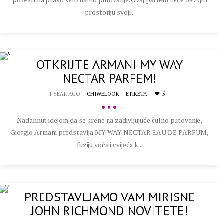
prostoriju svoji...
OTKRIJTE ARMANI MY WAY
NECTAR PARFEM!
1 YEAR AGO
CHIWELOOK
ETIKETA
5
•••
Nadahnut idejom da se krene na zadivljujuće čulno putovanje,
Giorgio Armani predstavlja MY WAY NECTAR EAU DE PARFUM,
fuziju voća i cvijeća k...
PREDSTAVLJAMO VAM MIRISNE
JOHN RICHMOND NOVITETE!