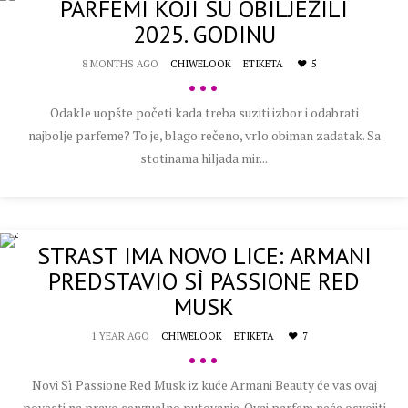
PARFEMI KOJI SU OBILJEŽILI
2025. GODINU
8 MONTHS AGO
CHIWELOOK
ETIKETA
5
•••
Odakle uopšte početi kada treba suziti izbor i odabrati
najbolje parfeme? To je, blago rečeno, vrlo obiman zadatak. Sa
stotinama hiljada mir...
STRAST IMA NOVO LICE: ARMANI
PREDSTAVIO SÌ PASSIONE RED
MUSK
1 YEAR AGO
CHIWELOOK
ETIKETA
7
•••
Novi Sì Passione Red Musk iz kuće Armani Beauty će vas ovaj
povesti na pravo senzualno putovanje. Ovaj parfem neće osvojiti