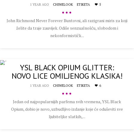
1 YEAR AGO
CHIWELOOK
ETIKETA
5
•••
John Richmond Never Forever Buntovni, ali razigrani miris za koji
želite da traje zauvijek. Odiše senzualnošću, slobodom i
nekonformističk...
YSL BLACK OPIUM GLITTER:
NOVO LICE OMILJENOG KLASIKA!
1 YEAR AGO
CHIWELOOK
ETIKETA
6
•••
Jedan od najpopularnijih parfema svih vremena, YSL Black
Opium, dobio je novo, uzbudljivo izdanje koje će oduševiti sve
ljubiteljke slatkih,...