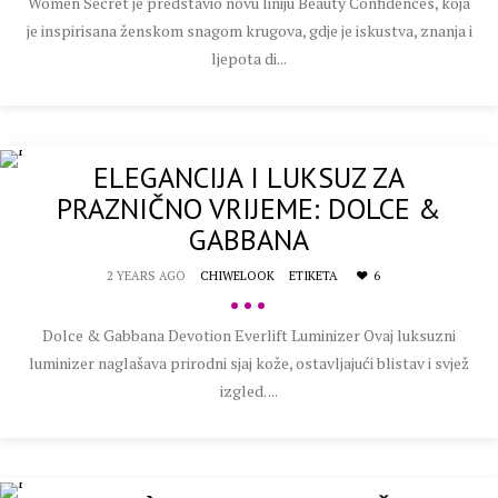
Women'Secret je predstavio novu liniju Beauty Confidences, koja
je inspirisana ženskom snagom krugova, gdje je iskustva, znanja i
ljepota di...
ELEGANCIJA I LUKSUZ ZA
PRAZNIČNO VRIJEME: DOLCE &
GABBANA
2 YEARS AGO
CHIWELOOK
ETIKETA
6
•••
Dolce & Gabbana Devotion Everlift Luminizer Ovaj luksuzni
luminizer naglašava prirodni sjaj kože, ostavljajući blistav i svjež
izgled. ...