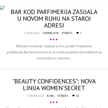
BAR KOD PARFIMERIJA ZASIJALA
U NOVOM RUHU NA STAROJ
ADRESI
1 YEAR AGO
CHIWELOOK
ETIKETA
7
•••
Mirisna revolucija stigla je u srce grada! Popularna
parfimerija Bar Kod svečano je otvorila potpuno novi objekat na
staroj adresi, renovira...
"BEAUTY CONFIDENCES": NOVA
LINIJA WOMEN'SECRET
2 YEARS AGO
KANA
ETIKETA
22
•••