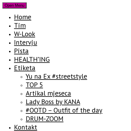
Open Menu
Home
Tim
W-Look
Intervju
Pista
HEALTH’ING
Etiketa
Yu na Ex #streetstyle
TOP 5
Artikal mjeseca
Lady Boss by KANA
#OOTD – Outfit of the day
DRUM-ZOOM
Kontakt