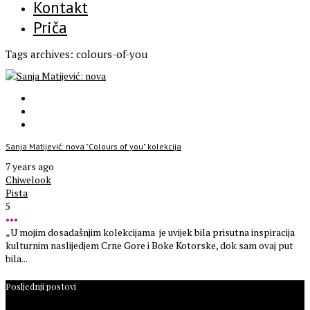
Kontakt
Priča
Tags archives: colours-of-you
Sanja Matijević: nova "Colours of you" kolekcija
7 years ago
Chiwelook
Pista
5
•••
„U mojim dosadašnjim kolekcijama je uvijek bila prisutna inspiracija
kulturnim naslijedjem Crne Gore i Boke Kotorske, dok sam ovaj put
bila...
Posljednji postovi