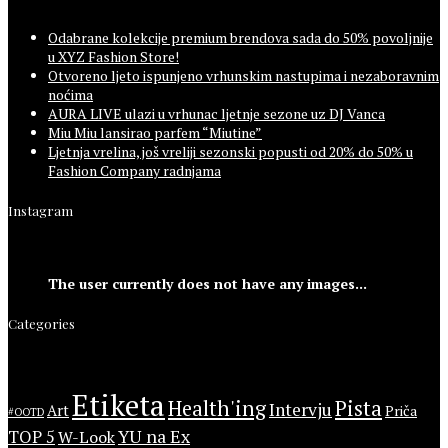
Odabrane kolekcije premium brendova sada do 50% povoljnije
u XYZ Fashion Store!
Otvoreno ljeto ispunjeno vrhunskim nastupima i nezaboravnim
noćima
AURA LIVE ulazi u vrhunac ljetnje sezone uz DJ Vanca
Miu Miu lansirao parfem “Miutine”
Ljetnja vrelina, još vreliji sezonski popusti od 20% do 50% u
Fashion Company radnjama
Instagram
The user currently does not have any images...
Categories
Etiketa
Health'ing
Pista
Intervju
Art
Priča
#OOTD
YU na Ex
TOP 5
W-Look