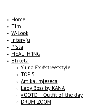
Home
Tim
W-Look
Intervju
Pista
HEALTH’ING
Etiketa
Yu na Ex #streetstyle
TOP 5
Artikal mjeseca
Lady Boss by KANA
#OOTD – Outfit of the day
DRUM-ZOOM