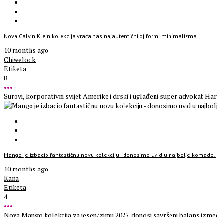
Nova Calvin Klein kolekcija vraća nas najautentičnijoj formi minimalizma
10 months ago
Chiwelook
Etiketa
8
•••
Surovi, korporativni svijet Amerike i drski i uglađeni super advokat Harvi 
Mango je izbacio fantastičnu novu kolekciju - donosimo uvid u najbolje komade!
10 months ago
Kana
Etiketa
4
•••
Nova Mango kolekcija za jesen/zimu 2025. donosi savršeni balans između 