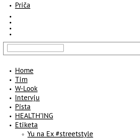
Priča
Home
Tim
W-Look
Intervju
Pista
HEALTH’ING
Etiketa
Yu na Ex #streetstyle