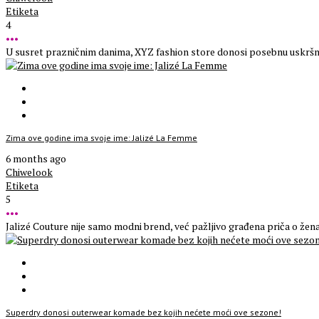
Etiketa
4
•••
U susret prazničnim danima, XYZ fashion store donosi posebnu uskršnju 
Zima ove godine ima svoje ime: Jalizé La Femme
6 months ago
Chiwelook
Etiketa
5
•••
Jalizé Couture nije samo modni brend, već pažljivo građena priča o ženam
Superdry donosi outerwear komade bez kojih nećete moći ove sezone!