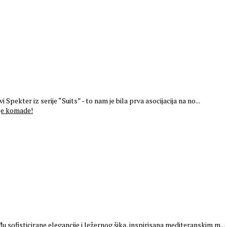
Spekter iz serije “Suits” - to nam je bila prva asocijacija na no...
sofisticirane elegancije i ležernog šika, inspirisana mediteranskim m...