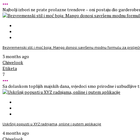
•••
Najbolji izbori ne prate prolazne trendove – oni postaju dio garderober
Bezvremenski stil i moć boja: Mango donosi savršenu modnu formulu za prolje
3 months ago
Chiwelook
Etiketa
7
•••
Sa dolaskom toplijih majskih dana, svjedoci smo prirodne i uzbudljive tr
Uskršnji popusti u XYZ radnjama, online i putem aplikacije
4 months ago
Chiwelook