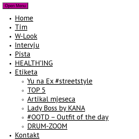
Open Menu
Home
Tim
W-Look
Intervju
Pista
HEALTH’ING
Etiketa
Yu na Ex #streetstyle
TOP 5
Artikal mjeseca
Lady Boss by KANA
#OOTD – Outfit of the day
DRUM-ZOOM
Kontakt