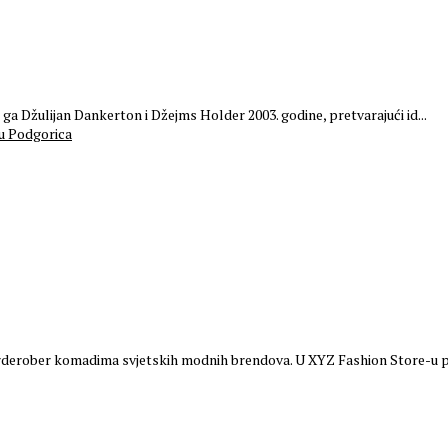
 ga Džulijan Dankerton i Džejms Holder 2003. godine, pretvarajući id...
garderober komadima svjetskih modnih brendova. U XYZ Fashion Store-u po