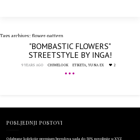
Tags archives: flower-pattern
"BOMBASTIC FLOWERS"
STREETSTYLE BY INGA!
9 YEARS AGO
CHIWELOOK
ETIKETA,
YU NA EX
2
•••
POSLJEDNJI POSTOVI
Odabrane kolekcije premium brendova sada do 50% povoljnije u XYZ