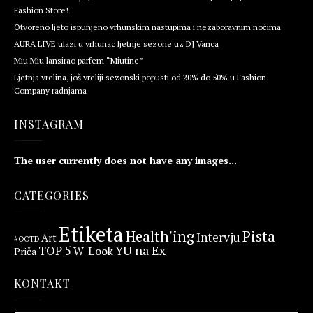
Fashion Store!
Otvoreno ljeto ispunjeno vrhunskim nastupima i nezaboravnim noćima
AURA LIVE ulazi u vrhunac ljetnje sezone uz DJ Vanca
Miu Miu lansirao parfem “Miutine”
Ljetnja vrelina, još vreliji sezonski popusti od 20% do 50% u Fashion
Company radnjama
INSTAGRAM
The user currently does not have any images...
CATEGORIES
Etiketa
Health'ing
Pista
Intervju
Art
#OOTD
YU na Ex
TOP 5
W-Look
Priča
KONTAKT