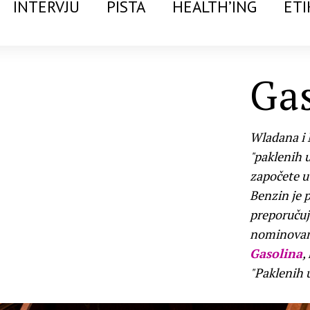
INTERVJU
PISTA
HEALTH’ING
ETI
Ga
Wladana i 
"paklenih u
započete u
Benzin je 
preporučuj
nominovanu
Gasolina
,
"Paklenih u