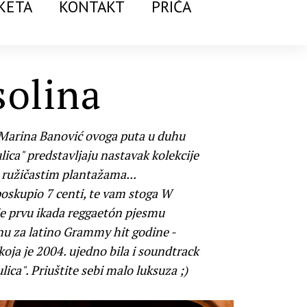
KETA
KONTAKT
PRIČA
solina
Marina Banović ovoga puta u duhu
lica" predstavljaju nastavak kolekcije
 ružičastim plantažama...
poskupio 7 centi, te vam stoga W
e prvu ikada reggaetón pjesmu
 za latino Grammy hit godine -
 koja je 2004. ujedno bila i soundtrack
lica". Priuštite sebi malo luksuza ;)