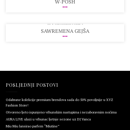
W-POSH
SAWREMENA GEJŠA
POSLJEDNJI POSTOVI
Odabrane kolekcije premium brendova sada do 50% povoljnije u XYZ
Fashion Store!
Otvoreno ljeto ispunjeno vrhunskim nastupima i nezaboravnim noćima
AURA LIVE ulazi u vrhunac ljetnje sezone uz DJ Vanca
Miu Miu lansirao parfem “Miutine”