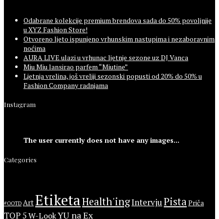
Odabrane kolekcije premium brendova sada do 50% povoljnije
u XYZ Fashion Store!
Otvoreno ljeto ispunjeno vrhunskim nastupima i nezaboravnim
noćima
AURA LIVE ulazi u vrhunac ljetnje sezone uz DJ Vanca
Miu Miu lansirao parfem “Miutine”
Ljetnja vrelina, još vreliji sezonski popusti od 20% do 50% u
Fashion Company radnjama
Instagram
The user currently does not have any images...
Categories
Etiketa
Health'ing
Pista
Intervju
Art
Priča
#OOTD
YU na Ex
TOP 5
W-Look