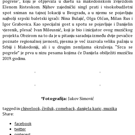
pogreše“, koju je otpjevala u duetu sa makedonskom zvijezdom
Elenom Risteskom. Njihov zajednički singl prati i visokobudžetni
spot sniman na tajnoj lokaciji u Beogradu, a u njemu se pojavljuju
najbolji srpski baletski igrači: Nina Bulajić, Olga Olćan, Milan Rus i
Igor Grabovica. Kao specijalni gost u spotu se pojavljuje i Danijelin
vjerenik, plesač Ivan Mileusnić, koji je bio i inicijator ovog muzičkog
projekta. Obzirom na to da je u pitanju saradnja između dvije pevačice
poznate regionalnoj javnosti, pjesma je već izazvala veliku pažnju u
Srbiji i Makedoniji, ali i u drugim zemljama okruženja. “Srca se
pogreše” je prva u nizu pesama kojima će Danijela obilježiti muzičku
2019. godinu.
*Fotografija:
Jakov Simović
tagged in
chiwelook,
čiviluk,
comeback,
danijela karic,
muzika
Share:
facebook
twitter
pinterest