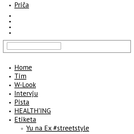
Priča
Home
Tim
W-Look
Intervju
Pista
HEALTH’ING
Etiketa
Yu na Ex #streetstyle