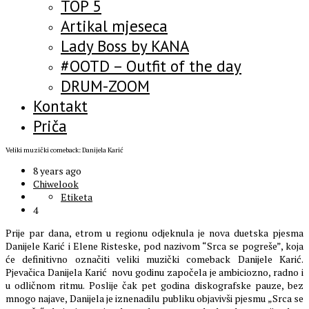
TOP 5
Artikal mjeseca
Lady Boss by KANA
#OOTD – Outfit of the day
DRUM-ZOOM
Kontakt
Priča
Veliki muzički comeback: Danijela Karić
8 years ago
Chiwelook
Etiketa
4
Prije par dana, etrom u regionu odjeknula je nova duetska pjesma
Danijele Karić i Elene Risteske, pod nazivom “Srca se pogreše”, koja
će definitivno označiti veliki muzički comeback Danijele Karić.
Pjevačica Danijela Karić novu godinu započela je ambiciozno, radno i
u odličnom ritmu. Poslije čak pet godina diskografske pauze, bez
mnogo najave, Danijela je iznenadilu publiku objavivši pjesmu „Srca se