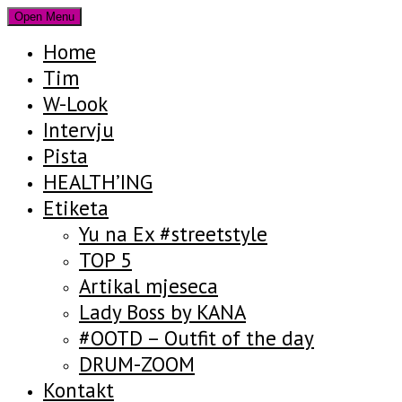
Open Menu
Home
Tim
W-Look
Intervju
Pista
HEALTH’ING
Etiketa
Yu na Ex #streetstyle
TOP 5
Artikal mjeseca
Lady Boss by KANA
#OOTD – Outfit of the day
DRUM-ZOOM
Kontakt