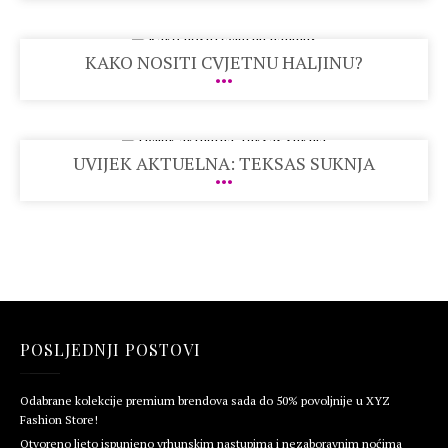
KAKO NOSITI CVJETNU HALJINU?
UVIJEK AKTUELNA: TEKSAS SUKNJA
POSLJEDNJI POSTOVI
Odabrane kolekcije premium brendova sada do 50% povoljnije u XYZ
Fashion Store!
Otvoreno ljeto ispunjeno vrhunskim nastupima i nezaboravnim noćima