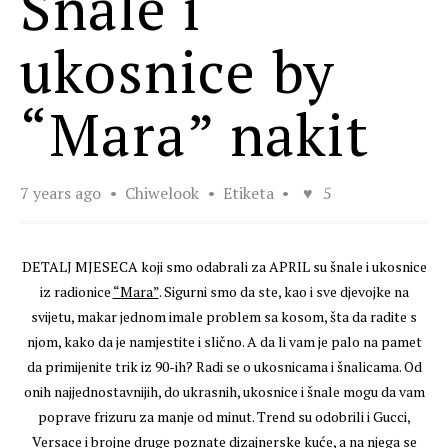
Šnale i
ukosnice by
“Mara” nakit
7 years ago
Chiwelook
Etiketa
5
DETALJ MJESECA koji smo odabrali za APRIL su šnale i ukosnice
iz radionice
“Mara”
. Sigurni smo da ste, kao i sve djevojke na
svijetu, makar jednom imale problem sa kosom, šta da radite s
njom, kako da je namjestite i slično. A da li vam je palo na pamet
da primijenite trik iz 90-ih? Radi se o ukosnicama i šnalicama. Od
onih najjednostavnijih, do ukrasnih, ukosnice i šnale mogu da vam
poprave frizuru za manje od minut. Trend su odobrili i Gucci,
Versace i brojne druge poznate dizajnerske kuće, a na njega se