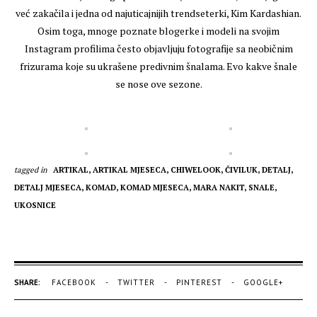
već zakačila i jedna od najuticajnijih trendseterki, Kim Kardashian.
Osim toga, mnoge poznate blogerke i modeli na svojim
Instagram profilima često objavljuju fotografije sa neobičnim
frizurama koje su ukrašene predivnim šnalama. Evo kakve šnale
se nose ove sezone.
tagged in
ARTIKAL,
ARTIKAL MJESECA,
CHIWELOOK,
ČIVILUK,
DETALJ,
DETALJ MJESECA,
KOMAD,
KOMAD MJESECA,
MARA NAKIT,
SNALE,
UKOSNICE
SHARE:
FACEBOOK
TWITTER
PINTEREST
GOOGLE+