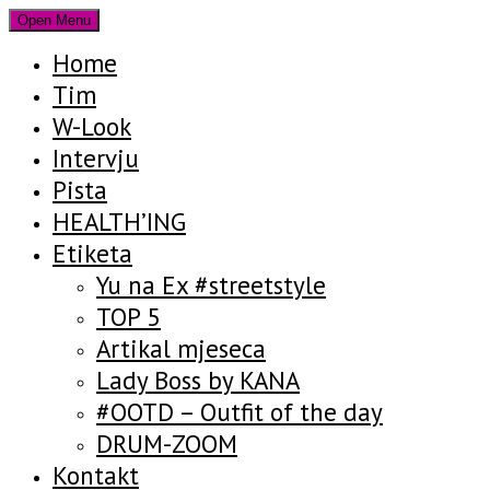
Open Menu
Home
Tim
W-Look
Intervju
Pista
HEALTH’ING
Etiketa
Yu na Ex #streetstyle
TOP 5
Artikal mjeseca
Lady Boss by KANA
#OOTD – Outfit of the day
DRUM-ZOOM
Kontakt