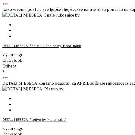
•••
Kako vrijeme postaje sve ljepše i ljepše, sve nam je bliža pomisao na kupa
DETALJ MJESECA: Šnale i ukosnice by "Mara" nakit
7 years ago
Chiwelook
Etiketa
5
•••
DETALJ MJESECA koji smo odabrali za APRIL su šnale i ukosnice iz radioni
DETALJ MJESECA: Pletivo by "Mara nakit"
8 years ago
Chiwelook