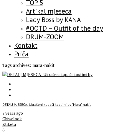
TOP 5
Artikal mjeseca
Lady Boss by KANA
#OOTD – Outfit of the day
DRUM-ZOOM
Kontakt
Priča
Tags archives: mara-nakit
DETALJ MJESECA: Ukrašeni kupaći kostimi by "Mara" nakit
7 years ago
Chiwelook
Etiketa
6