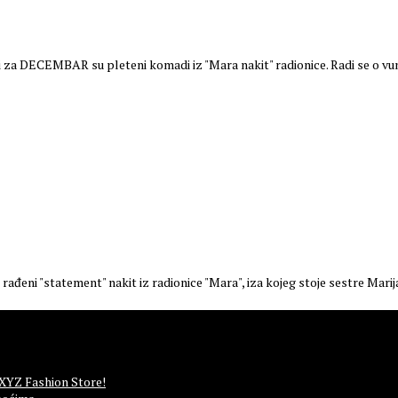
a DECEMBAR su pleteni komadi iz "Mara nakit" radionice. Radi se o vun
ni "statement" nakit iz radionice "Mara", iza kojeg stoje sestre Marija
 XYZ Fashion Store!