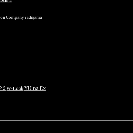
noćima
ashion Company radnjama
YU na Ex
P 5
W-Look