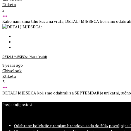
Etiketa
5
•••
Kako nam zima tiho kuca na vrata, DETALJ MJESECA koji smo odabrali z
DETALJ MJESECA: "Mara" nakit
8 years ago
Chiwelook
Etiketa
3
•••
DETALJ MJESECA koji smo odabrali za SEPTEMBAR je unikatni, ručno rađe
Posljednji postovi
Odabrane kolekcije premium brendova sada do 50% povoljnije u