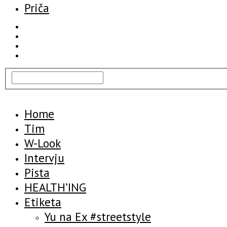
Priča
Home
Tim
W-Look
Intervju
Pista
HEALTH’ING
Etiketa
Yu na Ex #streetstyle