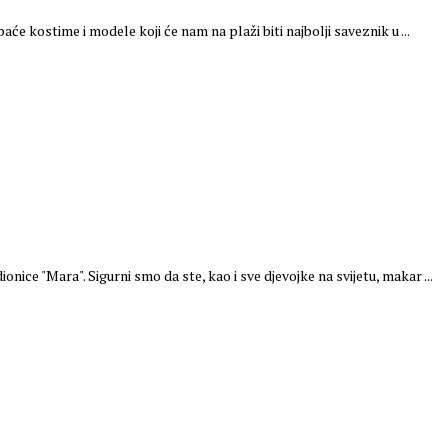
će kostime i modele koji će nam na plaži biti najbolji saveznik u ...
ce "Mara". Sigurni smo da ste, kao i sve djevojke na svijetu, makar ...