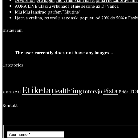
Otvoreno ljeto ispunjeno vrhunskim nastupima i nezaboravnim 
AURA LIVE ulazi u vrhunac ljetnje sezone uz DJ Vanca
Miu Miu lansirao parfem “Miutine”
Ljetnja vrelina, još vreliji sezonski popusti od 20% do 50% u F
Instagram
The user currently does not have any images...
Categories
Etiketa
Health'ing
Pista
Intervju
TO
Art
Priča
#OOTD
Kontakt