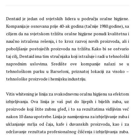
Dentaid je jedan od svjetskih lidera u području oralne higijene.
Kompanija je osnovana prije 40-ak godina (tačnije 1980.godine), sa
ciljem da na svjetskom tržištu oralne higijene ponudi kvalitetna i
naučno istražena rešenja, i to kroz razvoj novih proizvoda, ali i
poboljšanje postojećih proizvoda na tržištu. Kako bi se ostvario
taj cilj, Dentaid ima tim stručnjaka koji istražuje i radi u tehnološki
naprednim uslovima. Središte ove kompanije nalazi se u
tehnološkom parku u Barseloni, priznatoj lokaciji za visoko –
tehnološke proizvode i hemijsku industriju.
Vitis whitening je linija za svakodnevnu oralnu higijenu sa efektom
izbjeljivanja. Ova linija je vaš put do lijepih i bijelih zuba, uz
proizvode koji štite zubnu gleđ, i to sa rezultatima vidljivim već
nakon 10 dana upotrebe. Linija je namijenjena za izbjeljivanje zuba i
uklanjanje mrlja od čaja, kafe i duvanskih proizvoda, kao i za
održavanje rezultata profesionalnog čišćenja i izbjeljivanja zuba.