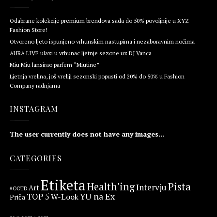
Odabrane kolekcije premium brendova sada do 50% povoljnije u XYZ
Fashion Store!
Otvoreno ljeto ispunjeno vrhunskim nastupima i nezaboravnim noćima
AURA LIVE ulazi u vrhunac ljetnje sezone uz DJ Vanca
Miu Miu lansirao parfem “Miutine”
Ljetnja vrelina, još vreliji sezonski popusti od 20% do 50% u Fashion
Company radnjama
INSTAGRAM
The user currently does not have any images...
CATEGORIES
Etiketa
Health'ing
Pista
Intervju
Art
#OOTD
YU na Ex
TOP 5
W-Look
Priča