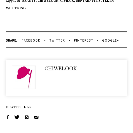
tagged in
BEAUTY,
CHIWELOOK,
ČIVILUK,
DENTAID VITIS,
TEETH
WHITENING
SHARE:
FACEBOOK
TWITTER
PINTEREST
GOOGLE+
CHIWELOOK
PRATITE NAS