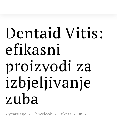
Dentaid Vitis:
efikasni
proizvodi za
izbjeljivanje
zuba
7 years ago
Chiwelook
Etiketa
7