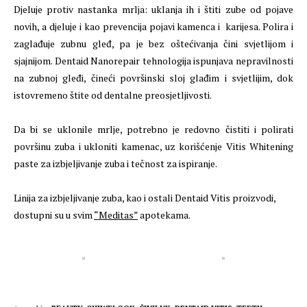
Djeluje protiv nastanka mrlja: uklanja ih i štiti zube od pojave
novih, a djeluje i kao prevencija pojavi kamenca i karijesa. Polira i
zaglađuje zubnu gleđ, pa je bez oštećivanja čini svjetlijom i
sjajnijom. Dentaid Nanorepair tehnologija ispunjava nepravilnosti
na zubnoj gleđi, čineći površinski sloj glađim i svjetlijim, dok
istovremeno štite od dentalne preosjetljivosti.
Da bi se uklonile mrlje, potrebno je redovno čistiti i polirati
površinu zuba i ukloniti kamenac, uz korišćenje Vitis Whitening
paste za izbjeljivanje zuba i tečnost za ispiranje.
Linija za izbjeljivanje zuba, kao i ostali Dentaid Vitis proizvodi,
dostupni su u svim
“Meditas”
apotekama.