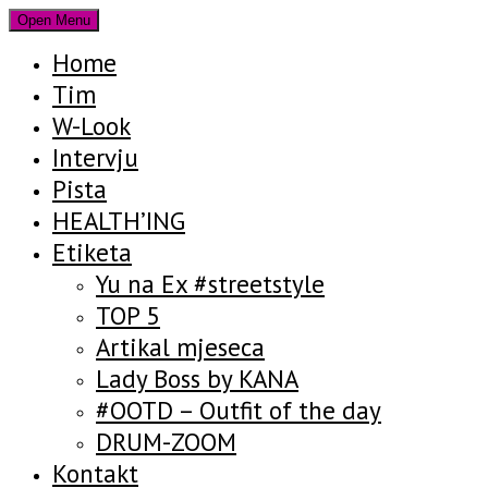
Open Menu
Home
Tim
W-Look
Intervju
Pista
HEALTH’ING
Etiketa
Yu na Ex #streetstyle
TOP 5
Artikal mjeseca
Lady Boss by KANA
#OOTD – Outfit of the day
DRUM-ZOOM
Kontakt