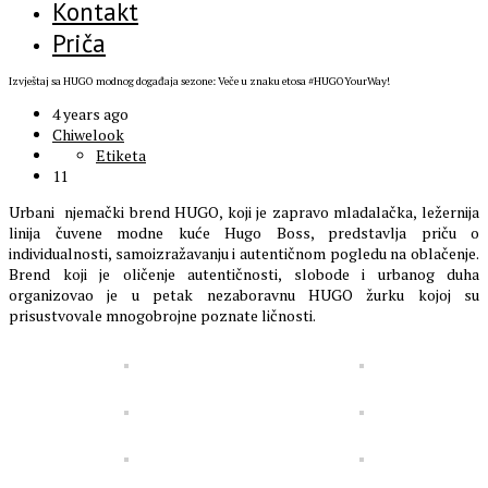
Kontakt
Priča
Izvještaj sa HUGO modnog događaja sezone: Veče u znaku etosa #HUGOYourWay!
4 years ago
Chiwelook
Etiketa
11
Urbani njemački brend HUGO, koji je zapravo mladalačka, ležernija
linija čuvene modne kuće Hugo Boss, predstavlja priču o
individualnosti, samoizražavanju i autentičnom pogledu na oblačenje.
Brend koji je oličenje autentičnosti, slobode i urbanog duha
organizovao je u petak nezaboravnu HUGO žurku kojoj su
prisustvovale mnogobrojne poznate ličnosti.