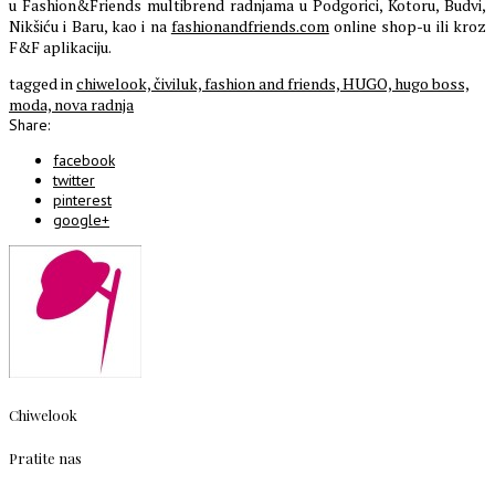
u Fashion&Friends multibrend radnjama u Podgorici, Kotoru, Budvi,
Nikšiću i Baru, kao i na
fashionandfriends.com
online shop-u ili kroz
F&F aplikaciju.
tagged in
chiwelook,
čiviluk,
fashion and friends,
HUGO,
hugo boss,
moda,
nova radnja
Share:
facebook
twitter
pinterest
google+
Chiwelook
Pratite nas