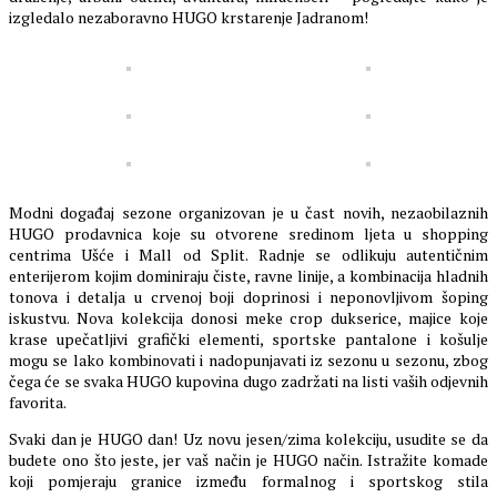
izgledalo nezaboravno HUGO krstarenje Jadranom!
Modni događaj sezone organizovan je u čast novih, nezaobilaznih
HUGO prodavnica koje su otvorene sredinom ljeta u shopping
centrima Ušće i Mall od Split. Radnje se odlikuju autentičnim
enterijerom kojim dominiraju čiste, ravne linije, a kombinacija hladnih
tonova i detalja u crvenoj boji doprinosi i neponovljivom šoping
iskustvu. Nova kolekcija donosi meke crop dukserice, majice koje
krase upečatljivi grafički elementi, sportske pantalone i košulje
mogu se lako kombinovati i nadopunjavati iz sezonu u sezonu, zbog
čega će se svaka HUGO kupovina dugo zadržati na listi vaših odjevnih
favorita.
Svaki dan je HUGO dan! Uz novu jesen/zima kolekciju, usudite se da
budete ono što jeste, jer vaš način je HUGO način. Istražite komade
koji pomjeraju granice između formalnog i sportskog stila