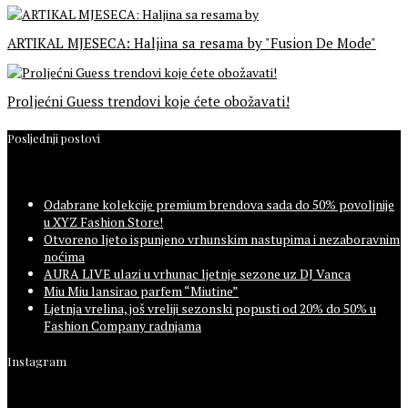
ARTIKAL MJESECA: Haljina sa resama by "Fusion De Mode"
Proljećni Guess trendovi koje ćete obožavati!
Posljednji postovi
Odabrane kolekcije premium brendova sada do 50% povoljnije
u XYZ Fashion Store!
Otvoreno ljeto ispunjeno vrhunskim nastupima i nezaboravnim
noćima
AURA LIVE ulazi u vrhunac ljetnje sezone uz DJ Vanca
Miu Miu lansirao parfem “Miutine”
Ljetnja vrelina, još vreliji sezonski popusti od 20% do 50% u
Fashion Company radnjama
Instagram