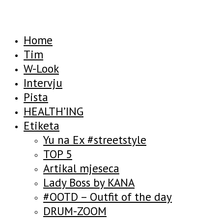
Home
Tim
W-Look
Intervju
Pista
HEALTH’ING
Etiketa
Yu na Ex #streetstyle
TOP 5
Artikal mjeseca
Lady Boss by KANA
#OOTD – Outfit of the day
DRUM-ZOOM