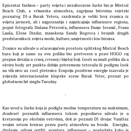
Epicentar fashion – party svijeta i nezaboravne žurke bio je Mistral
Beach Club, a vrhunska atmosfera, zagrijana bitovima svjetski
poznatog DJ-a Burak Yetera, razdrmala je veliki broj zvanica iz
svijeta javnosti, ali i najpoznatije i najuticajnije influensere regiona,
poput fotografa Dušana Petrovića, influensera Dunje Jovanić, Frana
Lauša, Elene Dizdar, manekena Sandy Bogovca i brojnih drugih
predstavnika iz svijeta mode, kulture, umjetnosti i šou-biznisa.
Zvanice su uživale u očaravajućem prostoru splitskog Mistral Beach
bara koji je samo za ovu priliku bio pretvoren u pravi HUGO raj
prepun detalja u crnoj, crvenoj i bijeloj boji. Gosti su imali priliku da u
okviru body art punkta dobiju privremenu tetovažu ili podignu look
na viši nivo uz cool pletenice. Erupciju pozitivne energije izazvala je
zvijezda internacionalne klupske scene Burak Yeter, poznat po
globalnom hit singlu Tuesday.
Kao uvod u žurku koja je podigla modnu temperaturu na maksimum,
dvadeset poznatih influensera tokom popodneva uživalo je u
krstarenju po okolnim ostrvima, dok je poznati DJ dvojac Vanillaz
svojim setom kreirao pravu party atmosferu na brodu. Energija,
druženje, urbani outfiti, avantura, influenseri – pogledajte kako je