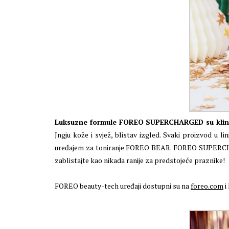
Luksuzne formule FOREO SUPERCHARGED su klinički
Jngju kože i svjež, blistav izgled. Svaki proizvod u
uređajem za toniranje FOREO BEAR. FOREO SUPERCHARG
zablistajte kao nikada ranije za predstojeće praznike!
FOREO beauty-tech uređaji dostupni su na
foreo.com
i