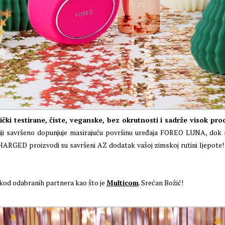
 testirane, čiste, veganske, bez okrutnosti i sadrže visok proc
 liniji savršeno dopunjuje masirajuću površinu uređaja FOREO LUNA, dok
ED proizvodi su savršeni AZ dodatak vašoj zimskoj rutini ljepote! 
 kod odabranih partnera kao što je
Multicom
. Srećan Božić!