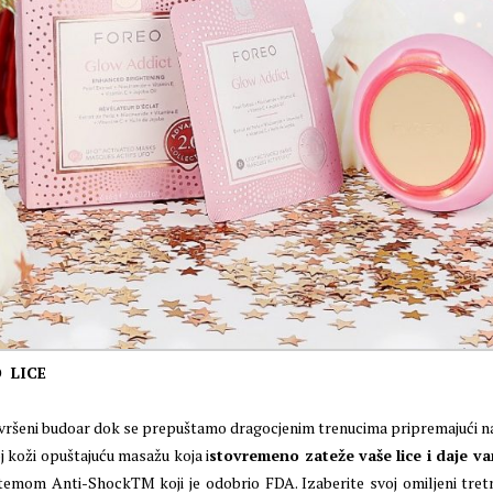
 LICE
ršeni budoar dok se prepuštamo dragocjenim trenucima pripremajući na
joj koži opuštajuću masažu koja i
stovremeno zateže vaše lice i daje v
istemom Anti-ShockTM koji je odobrio FDA. Izaberite svoj omiljeni tret