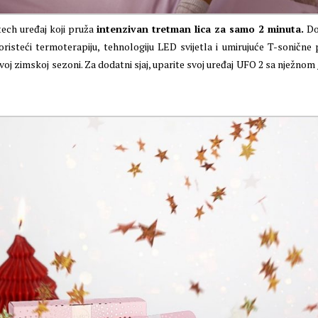
ech uređaj koji pruža
intenzivan tretman lica za samo 2 minuta.
Dož
oristeći termoterapiju, tehnologiju LED svijetla i umirujuće T-soničn
ovoj zimskoj sezoni. Za dodatni sjaj, uparite svoj uređaj UFO 2 sa nježnom