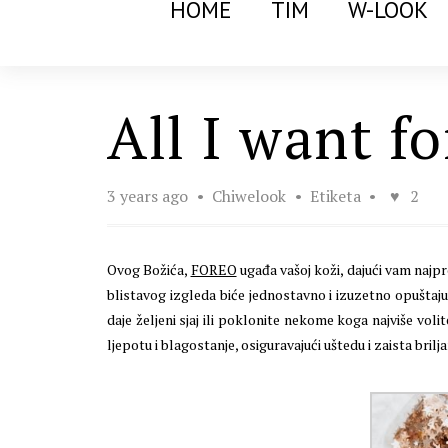
HOME
TIM
W-LOOK
All I want f
3 years ago
Chiwelook
Etiketa
2
Ovog Božića,
FOREO
ugađa vašoj koži, dajući vam najpr
blistavog izgleda biće jednostavno i izuzetno opuštaj
daje željeni sjaj ili poklonite nekome koga najviše v
ljepotu i blagostanje, osiguravajući uštedu i zaista bri