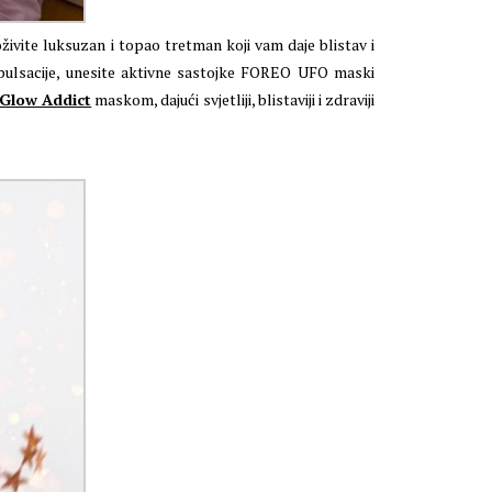
ivite luksuzan i topao tretman koji vam daje blistav i
e pulsacije, unesite aktivne sastojke FOREO UFO maski
Glow Addict
maskom, dajući svjetliji, blistaviji i zdraviji