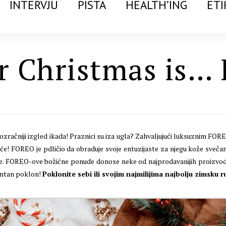
INTERVJU
PISTA
HEALTH’ING
ETI
or Christmas is
ozračniji izgled ikada! Praznici su iza ugla? Zahvaljujući luksuznim FOR
uće! FOREO je pdličio da obraduje svoje entuzijaste za njegu kože sveč
olite. FOREO-ove božićne ponude donose neke od najprodavanijih proizv
ljantan poklon!
Poklonite sebi ili svojim najmilijima najbolju zimsku r