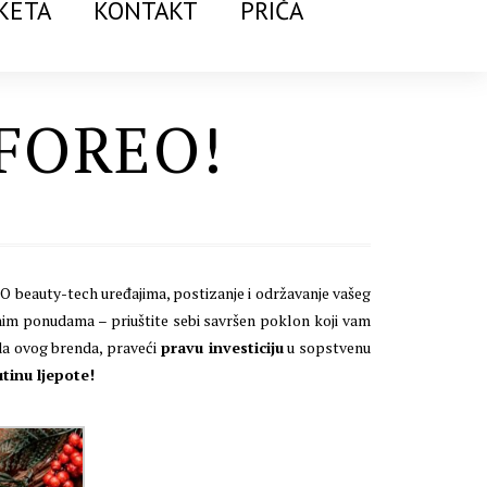
KETA
KONTAKT
PRIČA
… FOREO!
EO beauty-tech uređajima, postizanje i održavanje vašeg
anim ponudama – priuštite sebi savršen poklon koji vam
oda ovog brenda, praveći
pravu investiciju
u sopstvenu
utinu ljepote!