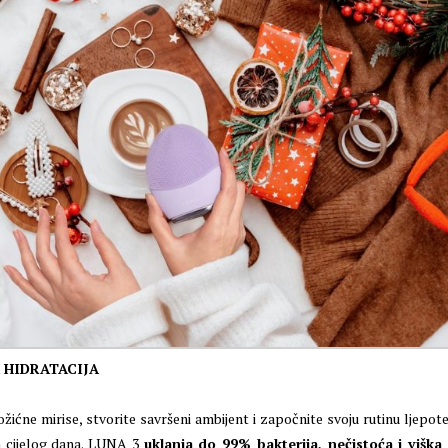
 HIDRATACIJA
žićne mirise, stvorite savršeni ambijent i započnite svoju rutinu ljepot
m cijelog dana. LUNA 3
uklanja do 99% bakterija, nečistoća i viška