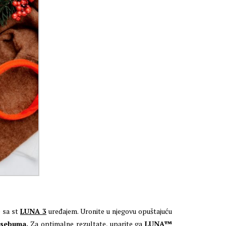
e sa st
LUNA 3
uređajem. Uronite u njegovu opuštajuću
 sebuma.
Za optimalne rezultate, uparite ga
LUNA™