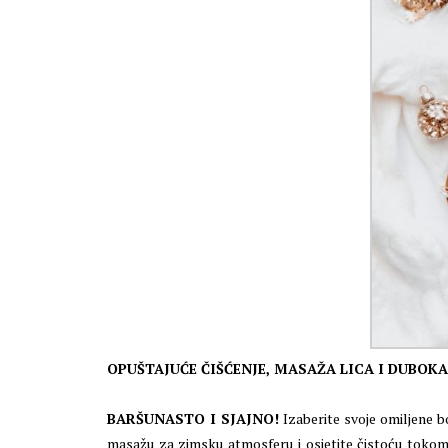
OPUŠTAJUĆE ČIŠĆENJE, MASAŽA LICA I DUBOKA
BARŠUNASTO I SJAJNO!
Izaberite svoje omiljene bo
masažu za zimsku atmosferu i osjetite čistoću toko