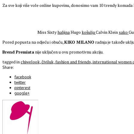
Za sve koji više vole online kupovinu, donosimo vam 10 trendy komada
Miss Sixty
haljina
Hugo
košulja
Calvin Klein
sako
Gu
Pored popusta na odjeću i obuću,
KIKO MILANO
radnja je takođe uklj
Brend Premiata
nije uključen u ovu promotivnu akciju.
tagged in
chiwelook,
čiviluk,
fashion and friends,
international women 
Share:
facebook
twitter
pinterest
google+