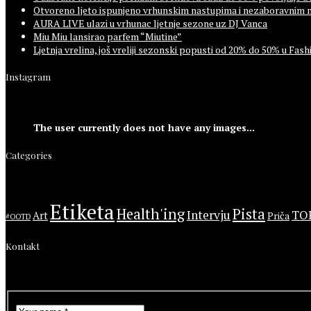
Otvoreno ljeto ispunjeno vrhunskim nastupima i nezaboravnim 
AURA LIVE ulazi u vrhunac ljetnje sezone uz DJ Vanca
Miu Miu lansirao parfem “Miutine”
Ljetnja vrelina, još vreliji sezonski popusti od 20% do 50% u F
Instagram
The user currently does not have any images...
Categories
Etiketa
Health'ing
Pista
Intervju
TO
Art
Priča
#OOTD
Kontakt