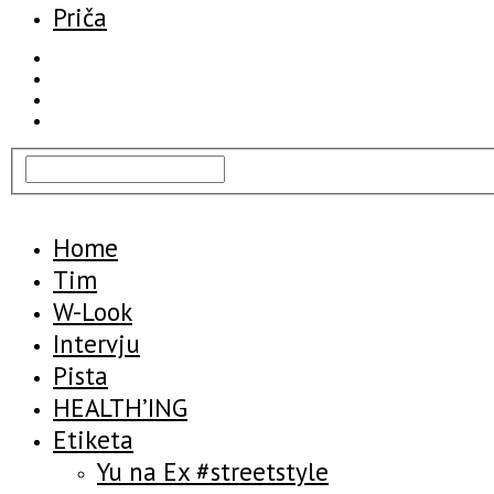
Priča
Home
Tim
W-Look
Intervju
Pista
HEALTH’ING
Etiketa
Yu na Ex #streetstyle