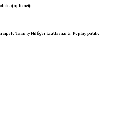
bilnoj aplikaciji.
en
cipele
Tommy Hilfiger
kratki mantil
Replay
patike