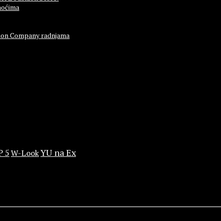
noćima
ashion Company radnjama
YU na Ex
P 5
W-Look