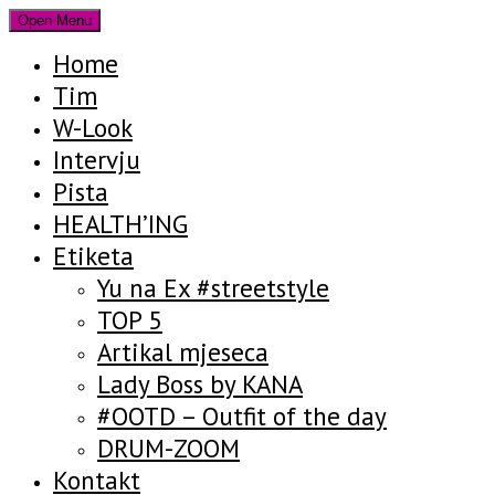
Open Menu
Home
Tim
W-Look
Intervju
Pista
HEALTH’ING
Etiketa
Yu na Ex #streetstyle
TOP 5
Artikal mjeseca
Lady Boss by KANA
#OOTD – Outfit of the day
DRUM-ZOOM
Kontakt