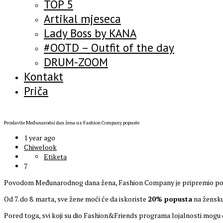
TOP 5
Artikal mjeseca
Lady Boss by KANA
#OOTD – Outfit of the day
DRUM-ZOOM
Kontakt
Priča
Proslavite Međunarodni dan žena uz Fashion Company popuste
1 year ago
Chiwelook
Etiketa
7
Povodom Međunarodnog dana žena, Fashion Company je pripremio poseb
Od 7. do 8. marta, sve žene moći će da iskoriste
20% popusta
na žensku
Pored toga, svi koji su dio Fashion&Friends programa lojalnosti mogu 