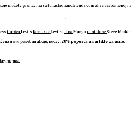
 koje možete pronaći na sajtu
fashionandfriends.com
ali i na istoimenoj mo
ess
torbica
Levi-s
farmerke
Levi-s
jakna
Mango
pantalone
Steve Madd
učena u ovu posebnu akciju, nudeći
20% popusta na artikle za usne
.
day,
popust