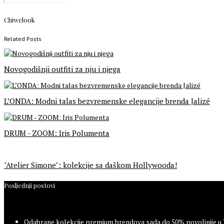
Chiwelook
Related Posts
Novogodišnji outfiti za nju i njega
L’ONDA: Modni talas bezvremenske elegancije brenda Jalizé
DRUM - ZOOM: Iris Polumenta
"Atelier Simone": kolekcije sa daškom Hollywooda!
Posljednji postovi
Odabrane kolekcije premium brendova sada do 50% povoljnije u