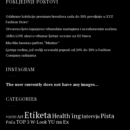
POSLJEDNJI POSTOVI
Odabrane kolekcije premium brendova sada do 50% povoljnije u XYZ
Fashion Store!
Otvoreno ljeto ispunjeno vrhunskim nastupima i nezaboravnim noćima
AURA LIVE ulazi u vrhunac ljetnje sezone uz DJ Vanca
Miu Miu lansirao parfem “Miutine”
Ljetnja vrelina, još vreliji sezonski popusti od 20% do 50% u Fashion
Company radnjama
INSTAGRAM
The user currently does not have any images...
CATEGORIES
Etiketa
Health'ing
Pista
Intervju
Art
#OOTD
YU na Ex
TOP 5
W-Look
Priča