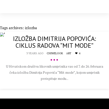
Tags archives: izlozba
IZLOŽBA DIMITRIJA POPOVIĆA:
CIKLUS RADOVA “MIT MODE”
3 YEARS AGO
CHIWELOOK
ART
4
•••
U Hrvatskom društvu likovnih umjetnika vas od 7. do 26. februara
čeka izložba Dimitrija Popovića “Mit mode”, kojom umjetnik
preispituje modu...