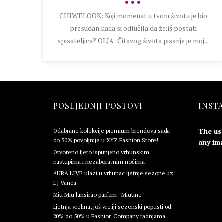
•••
CHIWELOOK: Koji momenat u tvom životu je bio
presudan kada si odlučila da želiš postati
spisateljica? OLJA: Čitavog života pisanje je moj...
POSLJEDNJI POSTOVI
INST
The us
Odabrane kolekcije premium brendova sada
do 50% povoljnije u XYZ Fashion Store!
any ima
Otvoreno ljeto ispunjeno vrhunskim
nastupima i nezaboravnim noćima
AURA LIVE ulazi u vrhunac ljetnje sezone uz
DJ Vanca
Miu Miu lansirao parfem “Miutine”
Ljetnja vrelina, još vreliji sezonski popusti od
20% do 50% u Fashion Company radnjama