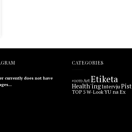
AGRAM
CATEGORIES
Etiketa
er currently does not have
Art
#OOTD
ges...
Health'ing
Pis
Intervju
YU na Ex
TOP 5
W-Look