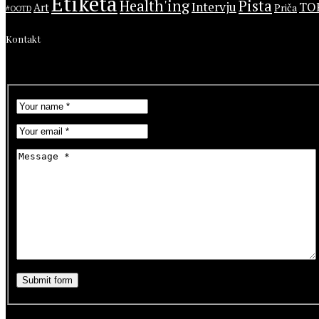
Etiketa
Health'ing
Pista
Intervju
TO
Art
Priča
#OOTD
Kontakt