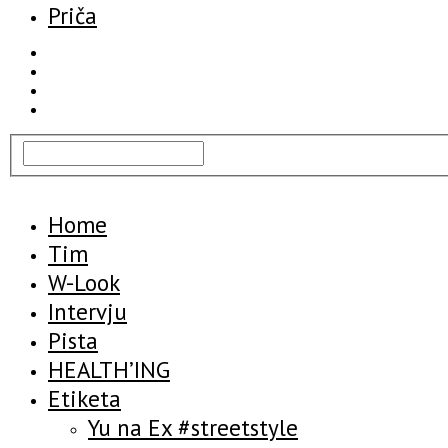
Priča
Home
Tim
W-Look
Intervju
Pista
HEALTH’ING
Etiketa
Yu na Ex #streetstyle