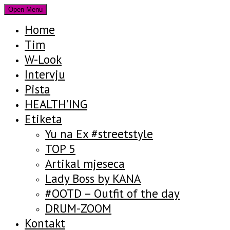
Open Menu
Home
Tim
W-Look
Intervju
Pista
HEALTH’ING
Etiketa
Yu na Ex #streetstyle
TOP 5
Artikal mjeseca
Lady Boss by KANA
#OOTD – Outfit of the day
DRUM-ZOOM
Kontakt