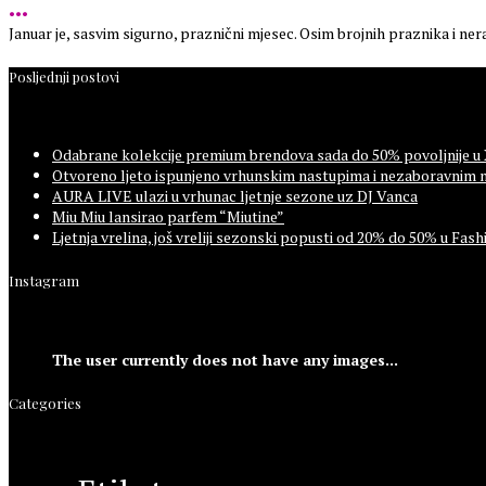
•••
Januar je, sasvim sigurno, praznični mjesec. Osim brojnih praznika i ner
Posljednji postovi
Odabrane kolekcije premium brendova sada do 50% povoljnije u
Otvoreno ljeto ispunjeno vrhunskim nastupima i nezaboravnim 
AURA LIVE ulazi u vrhunac ljetnje sezone uz DJ Vanca
Miu Miu lansirao parfem “Miutine”
Ljetnja vrelina, još vreliji sezonski popusti od 20% do 50% u F
Instagram
The user currently does not have any images...
Categories