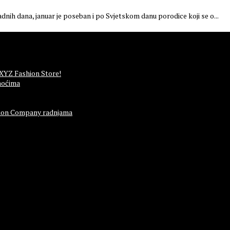
adnih dana, januar je poseban i po Svjetskom danu porodice koji se o...
 XYZ Fashion Store!
noćima
ashion Company radnjama