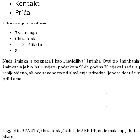
Kontakt
Priča
Nude make – up: uvijek aktuelan
7 years ago
Chiwelook
Etiketa
8
Nude šminka je poznata i kao „nevidljiva“ šminka. Ovaj tip šminkanja 
šminkanja je bio hit u svijetu početkom 90-ih godina 20. vijeka i sada j
ranije viđeno, ali ove sezone trend slavljenja prirodne ljepote dostiže s
prilikama.
tagged in
BEAUTY,
chiwelook,
čiviluk,
MAKE UP,
nude make up,
skola 
Share: