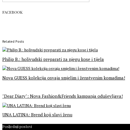
FACEBOOK
Related Posts
Philip B.: holivudski preparati za njegu kose i tijela
Nova GUESS kolekcija osvaja smjelim i ženstvenim komadima!
"Dear Diary": Nova Fashion&Friends kampanja oduševljava!
UNA LATINA: Brend koji slavi ženu
Posljednji postovi