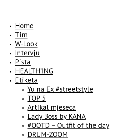
Home
Tim
W-Look
Intervju
Pista
HEALTH’ING
Etiketa
Yu na Ex #streetstyle
TOP 5
Artikal mjeseca
Lady Boss by KANA
#OOTD – Outfit of the day
DRUM-ZOOM