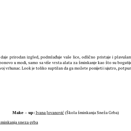
daje prirodan izgled, podmlađuje vaše lice, odlično pristaje i plavušam
e ponovo u modi, samo sa više vrsta alata za šminkanje kao što su bogatije 
voj vrhunac. Look je toliko suptilan da ga možete ponijeti i ujutro, potpuno
Make – up:
Ivana Jovanović
(Škola šminkanja Sneža Grba)
sminkanja sneza grba