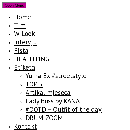
Open Menu
Home
Tim
W-Look
Intervju
Pista
HEALTH’ING
Etiketa
Yu na Ex #streetstyle
TOP 5
Artikal mjeseca
Lady Boss by KANA
#OOTD – Outfit of the day
DRUM-ZOOM
Kontakt