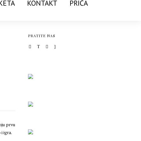
KETA
KONTAKT
PRIČA
PRATITE NAS
oju prvu
i igra.