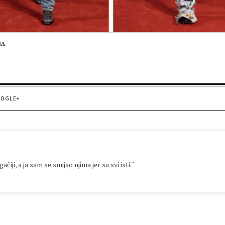
JA
OGLE+
čiji, a ja sam se smijao njima jer su svi isti.“