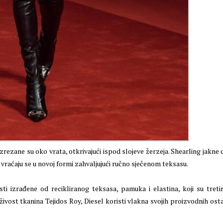
zrezane su oko vrata, otkrivajući ispod slojeve žerzeja. Shearling jakne 
e vraćaju se u novoj formi zahvaljujući ručno sječenom teksasu.
 izrađene od recikliranog teksasa, pamuka i elastina, koji su treti
ivost tkanina Tejidos Roy, Diesel koristi vlakna svojih proizvodnih ost