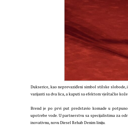
Dukserice, kao neprevaziđeni simbol stilske slobode, i
varijanti sa dva lica, a kaputi sa efektom vještačke kož
Brend je po prvi put predstavio komade u potpunosti
upotrebe vode. U partnerstvu sa specijalistima za održ
inovativnu, novu Diesel Rehab Denim liniju.