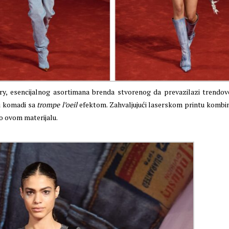
rary, esencijalnog asortimana brenda stvorenog da prevazilazi trendove
 i komadi sa
trompe l’oeil
efektom. Zahvaljujući laserskom printu kombi
 o ovom materijalu.