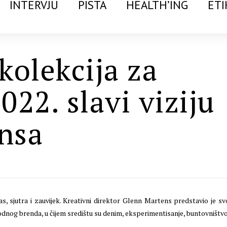
INTERVJU
PISTA
HEALTH’ING
ETI
kolekcija za
022. slavi viziju
nsa
as, sjutra i zauvijek. Kreativni direktor Glenn Martens predstavio je sv
odnog brenda, u čijem središtu su denim, eksperimentisanje, buntovništvo 