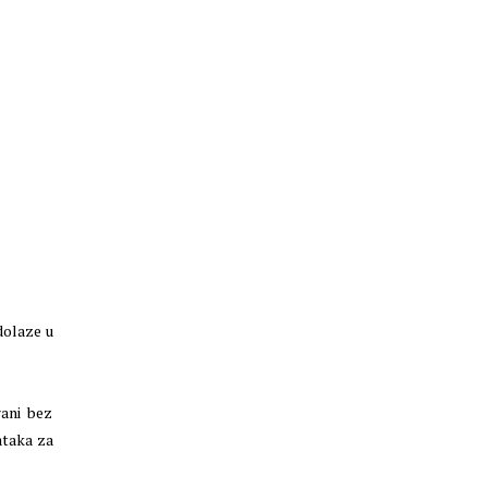
dolaze u
rani bez
ataka za