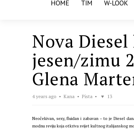
HOME
TIM
W-LOOK
Nova Diesel 
jesen/zimu 2
Glena Marte
4 years ago
Kana
Pista
13
Neočekivan, sexy, fluidan i zabavan – to je Diesel dan
modnu reviju koja otkriva svijet kultnog italijanskog m