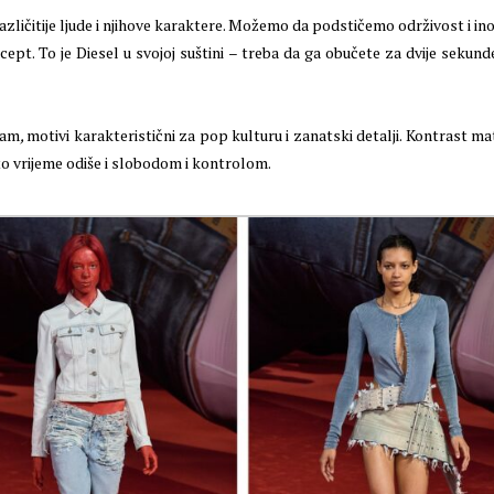
zličitije ljude i njihove karaktere. Možemo da podstičemo održivost i inov
t. To je Diesel u svojoj suštini – treba da ga obučete za dvije sekunde 
izam
,
motivi karakteristični za pop kulturu i zanatski detalji. Kontrast mat
sto vrijeme odiše i slobodom i kontrolom.