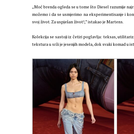
„Moć brenda ogleda se u tome što Diesel razumije najra
možemo i da se usmjerimo na eksperimentisanje i koncep
svoj život. Za uspješan život!,” istakao je Martens.
Kolekcija se sastoji iz četiri poglavlja: teksas, utilitar
tekstura u srži je jesenjih modela, dok svaki komad u i