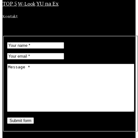
YU na Ex
TOP 5
W-Look
Kontakt