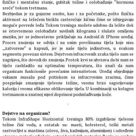
fizičko i mentalno stanje, gubitak težine i oslobađanje “hormona
sreće” tokom tretmana.
Bezbjedan je za gojazne osobe, kao i za početnike, pošto fizička
aktivnost na ležećem biciklu rasterećuje kičmu čime se izbjegavaju
moguće povrede leđa. Tokom treninga možete udobno da ležite dok
se istovremeno oslobađate suvišnih kilograma i slušate omiljenu
muziku, jer se jednostavno priključuje na Android ili IPhone uređaj.
Proces znojenja se odvija i na onim površinama tijela koje nisu
,,zatvorene“ u kapsuli, jer je naše tijelo jedinstven, u svakom
segmentu povezan sistem. Dejstvom infracrvenih zraka tijelo nam se
zagrijava, što dovodi do znojenja. Protok krvi se ubrzava da bi nam se
tijelo rashladilo na optimalnu temperaturu, što znači da nam
organizam funkcioniše povećanim intenzitetom. Uređaj objedinjuje
vakuum masažu pod pritiskom sa infracrvenim zracima, čime
pospješuje smanjenje tjelesne težine, veoma brzo sagorijevanje
kalorija i veoma efikasno oblikovanje tijela. U kombinaciji sa kolagen
tretmanom u znatnoj mjeri doprinosi podmlađivanju kože.
Dejstvo na organizam?
Tokom InfraShape Horizontal treninga 80% izgubljene tjelesne
težine čini voda, a ostatak su: masti, holesterol, teški metali
rastvorljivi u mastima (olovo, živa, kadmijum, aluminijum) i određene