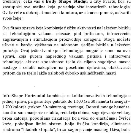
treniranje, čeka vas u
Body Shape Studiju
u City kvartu, koji su
zastupnici ove mašine koja posjeduje više inovativnih tehnologija.
Ovdje ćete u dobroj atmosferi i komforu, uz stručnu pomoć, ostvariti
svoje želje!
Ova fitnes sprava koja kombinuje fizičku aktivnosti na ležećem biciklu
sa tehnologijom vakuum masaže pod pritiskom, infracrvenim
zagrijavanjem i stimulacijom proizvodnje kolagena. Stoga možete
uživati u kardio vježbama na udobnom sjedištu bicikla u ležećem
položaju. Ovaj jedinstveni spoj tehnologija moguć je samo na ovoj
spravi, koja putem naprednog vakuum pritiska i infracrvene
tehnologije aktivira sposobnost tijela da ciljano sagorijeva masne
naslage i celulit nakupljen na posebnim djelovima, olakšavajući
pritom da se tijelo lakše oslobodi duboko uskladištenih masti.
InfraShape Horizontal kombinuje nekoliko inovativnih tehnologija u
jednoj spravi, pa garantuje gubitak do 1.300 (za 30 minuta trneinga) –
1.700 kalorija (tokom 50-minutnog treninga). Donosi mnogo benefita,
kao što su: smanjenje celulita, redukcija obima, sagorijevanje velikog
broja kalorija, poboljšana cirkulacija koja vodi do elastičnije i čvršće
kože, poboljšan limfni sistem, bolja fizička kondicija, eliminacija
sindroma “hladnih stopala”, brzo sagorijevanje masnog tkiva, bolje