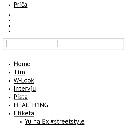
Priča
Home
Tim
W-Look
Intervju
Pista
HEALTH’ING
Etiketa
Yu na Ex #streetstyle