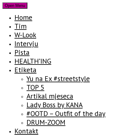
Open Menu
Home
Tim
W-Look
Intervju
Pista
HEALTH’ING
Etiketa
Yu na Ex #streetstyle
TOP 5
Artikal mjeseca
Lady Boss by KANA
#OOTD – Outfit of the day
DRUM-ZOOM
Kontakt