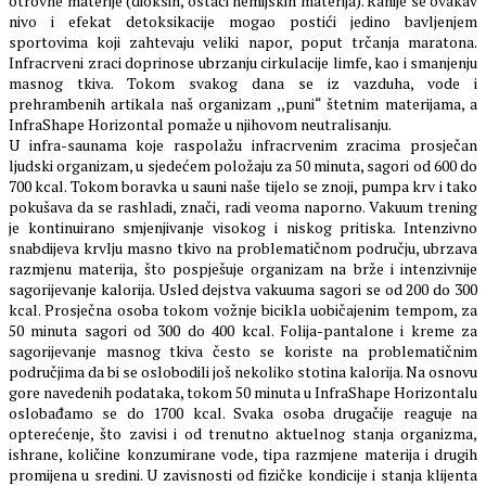
otrovne materije (dioksin, ostaci hemijskih materija). Ranije se ovakav
nivo i efekat detoksikacije mogao postići jedino bavljenjem
sportovima koji zahtevaju veliki napor, poput trčanja maratona.
Infracrveni zraci doprinose ubrzanju cirkulacije limfe, kao i smanjenju
masnog tkiva. Tokom svakog dana se iz vazduha, vode i
prehrambenih artikala naš organizam ,,puni“ štetnim materijama, a
InfraShape Horizontal pomaže u njihovom neutralisanju.
U infra-saunama koje raspolažu infracrvenim zracima prosječan
ljudski organizam, u sjedećem položaju za 50 minuta, sagori od 600 do
700 kcal. Tokom boravka u sauni naše tijelo se znoji, pumpa krv i tako
pokušava da se rashladi, znači, radi veoma naporno. Vakuum trening
je kontinuirano smjenjivanje visokog i niskog pritiska. Intenzivno
snabdijeva krvlju masno tkivo na problematičnom području, ubrzava
razmjenu materija, što pospješuje organizam na brže i intenzivnije
sagorijevanje kalorija. Usled dejstva vakuuma sagori se od 200 do 300
kcal. Prosječna osoba tokom vožnje bicikla uobičajenim tempom, za
50 minuta sagori od 300 do 400 kcal. Folija-pantalone i kreme za
sagorijevanje masnog tkiva često se koriste na problematičnim
područjima da bi se oslobodili još nekoliko stotina kalorija. Na osnovu
gore navedenih podataka, tokom 50 minuta u InfraShape Horizontalu
oslobađamo se do 1700 kcal. Svaka osoba drugačije reaguje na
opterećenje, što zavisi i od trenutno aktuelnog stanja organizma,
ishrane, količine konzumirane vode, tipa razmjene materija i drugih
promijena u sredini. U zavisnosti od fizičke kondicije i stanja klijenta