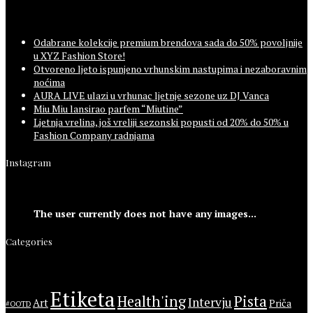
Odabrane kolekcije premium brendova sada do 50% povoljnije
u XYZ Fashion Store!
Otvoreno ljeto ispunjeno vrhunskim nastupima i nezaboravnim
noćima
AURA LIVE ulazi u vrhunac ljetnje sezone uz DJ Vanca
Miu Miu lansirao parfem “Miutine”
Ljetnja vrelina, još vreliji sezonski popusti od 20% do 50% u
Fashion Company radnjama
Instagram
The user currently does not have any images...
Categories
Etiketa
Health'ing
Pista
Intervju
Art
Priča
#OOTD