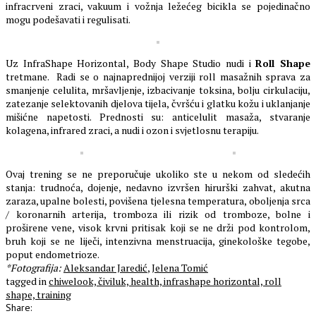
infracrveni zraci, vakuum i vožnja ležećeg bicikla se pojedinačno
mogu podešavati i regulisati.
Uz InfraShape Horizontal, Body Shape Studio nudi i
Roll Shape
tretmane. Radi se o najnaprednijoj verziji roll masažnih sprava za
smanjenje celulita, mršavljenje, izbacivanje toksina, bolju cirkulaciju,
zatezanje selektovanih djelova tijela, čvršću i glatku kožu i uklanjanje
mišićne napetosti. Prednosti su: anticelulit masaža, stvaranje
kolagena, infrared zraci, a nudi i ozon i svjetlosnu terapiju.
Ovaj trening se ne preporučuje ukoliko ste u nekom od sledećih
stanja: trudnoća, dojenje, nedavno izvršen hirurški zahvat, akutna
zaraza, upalne bolesti, povišena tjelesna temperatura, oboljenja srca
/ koronarnih arterija, tromboza ili rizik od tromboze, bolne i
proširene vene, visok krvni pritisak koji se ne drži pod kontrolom,
bruh koji se ne liječi, intenzivna menstruacija, ginekološke tegobe,
poput endometrioze.
*Fotografija:
Aleksandar Jaredić
,
Jelena Tomić
tagged in
chiwelook,
čiviluk,
health,
infrashape horizontal,
roll
shape,
training
Share: