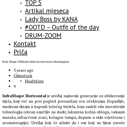
TOP 5
Artikal mjeseca
Lady Boss by KANA
#OOTD – Outfit of the day
DRUM-ZOOM
Kontakt
Priča
Body Shape: Oblikujte tijelo inovativnom tehnologijom
3 years ago
Chiwelook
Health'ing
9
InfraShape Horizontal
je uređaj najnovije generacije za oblikovanje
tijela, koji već na prvi pogled prevazilazi sva očekivanja. Dopadljiv,
moderan dizajn u kapsuli ležećeg bicikla, koja sadrži više inovativnih
tehnologija (ekran osjetljiv na dodir, luksuzna kožna obloga, vakuum
masaža, infracrveni zraci, kolagen lampa, dopune u vidu svjetlosne i
aromaterapije). Uređaj koji će učiniti da i oni koji su lijeni zavole