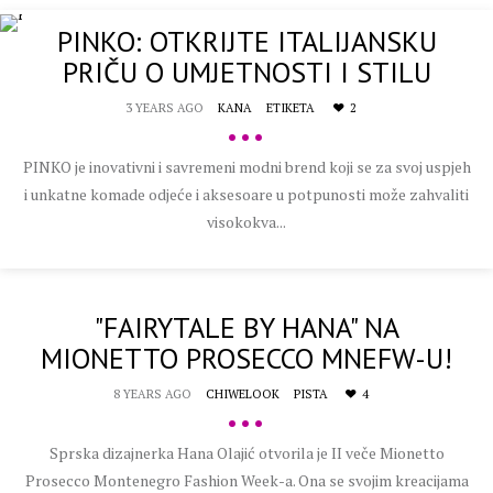
PINKO: OTKRIJTE ITALIJANSKU
PRIČU O UMJETNOSTI I STILU
3 YEARS AGO
KANA
ETIKETA
2
•••
PINKO je inovativni i savremeni modni brend koji se za svoj uspjeh
i unkatne komade odjeće i aksesoare u potpunosti može zahvaliti
visokokva...
"FAIRYTALE BY HANA" NA
MIONETTO PROSECCO MNEFW-U!
8 YEARS AGO
CHIWELOOK
PISTA
4
•••
Sprska dizajnerka Hana Olajić otvorila je II veče Mionetto
Prosecco Montenegro Fashion Week-a. Ona se svojim kreacijama