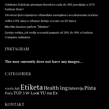
Odabrane kolekcije premium brendova sada do 50% povoljnije u XYZ
Fashion Store!
Otvoreno ljeto ispunjeno vrhunskim nastupima i nezaboravnim noćima
AURA LIVE ulazi u vrhunac ljetnje sezone uz DJ Vanca
Miu Miu lansirao parfem “Miutine”
Ljetnja vrelina, još vreliji sezonski popusti od 20% do 50% u Fashion
Company radnjama
INSTAGRAM
The user currently does not have any images...
CATEGORIES
Etiketa
Health'ing
Pista
Intervju
Art
#OOTD
YU na Ex
TOP 5
W-Look
Priča
KONTAKT