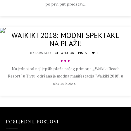
po prvi put predstav...
WAIKIKI 2018: MODNI SPEKTAKL
NA PLAŽI!
8 YEARS AGO
CHIWELOOK
PISTA
1
•••
Na jednoj od najljepših plaža našeg primorja, „Waikiki Beach
Resort“ u Tivtu, održana je modna manifestacija "Waikiki 2018", u
okviru koje s...
POSLJEDNJI POSTOVI