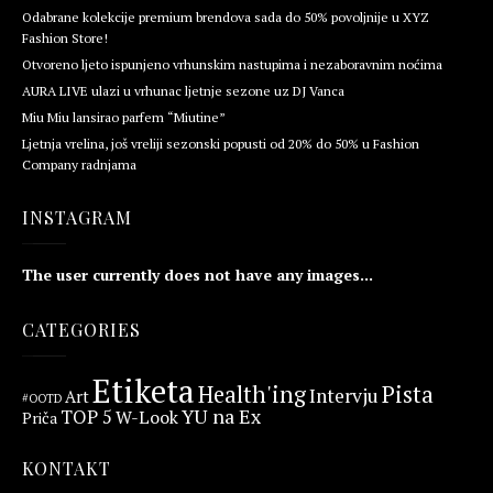
Odabrane kolekcije premium brendova sada do 50% povoljnije u XYZ
Fashion Store!
Otvoreno ljeto ispunjeno vrhunskim nastupima i nezaboravnim noćima
AURA LIVE ulazi u vrhunac ljetnje sezone uz DJ Vanca
Miu Miu lansirao parfem “Miutine”
Ljetnja vrelina, još vreliji sezonski popusti od 20% do 50% u Fashion
Company radnjama
INSTAGRAM
The user currently does not have any images...
CATEGORIES
Etiketa
Health'ing
Pista
Intervju
Art
#OOTD
YU na Ex
TOP 5
W-Look
Priča
KONTAKT