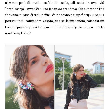
nijesmo probali ovako nešto do sada, ali sada je ovaj vid
“detaljisanja” ozvaničen kao jedan od trendova. Šik aksesoar koji
će svakako privući tuđu pažnju će posebno biti upečatljiv u paru s
podignutom, zalizanom kosom, ali i sa šarmantnom, talasastom
kosom pružiće pravi bohemian look. Pitanje je samo, da li ćete
nositi ovaj trend?