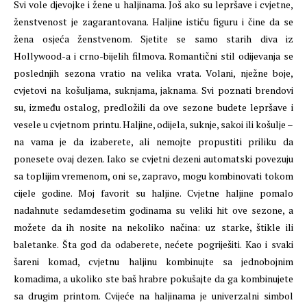
Svi vole djevojke i žene u haljinama. Još ako su lepršave i cvjetne,
ženstvenost je zagarantovana. Haljine ističu figuru i čine da se
žena osjeća ženstvenom. Sjetite se samo starih diva iz
Hollywood-a i crno-bijelih filmova. Romantični stil odijevanja se
poslednjih sezona vratio na velika vrata. Volani, nježne boje,
cvjetovi na košuljama, suknjama, jaknama. Svi poznati brendovi
su, između ostalog, predložili da ove sezone budete lepršave i
vesele u cvjetnom printu. Haljine, odijela, suknje, sakoi ili košulje –
na vama je da izaberete, ali nemojte propustiti priliku da
ponesete ovaj dezen. Iako se cvjetni dezeni automatski povezuju
sa toplijim vremenom, oni se, zapravo, mogu kombinovati tokom
cijele godine. Moj favorit su haljine. Cvjetne haljine pomalo
nadahnute sedamdesetim godinama su veliki hit ove sezone, a
možete da ih nosite na nekoliko načina: uz starke, štikle ili
baletanke. Šta god da odaberete, nećete pogriješiti. Kao i svaki
šareni komad, cvjetnu haljinu kombinujte sa jednobojnim
komadima, a ukoliko ste baš hrabre pokušajte da ga kombinujete
sa drugim printom. Cvijeće na haljinama je univerzalni simbol