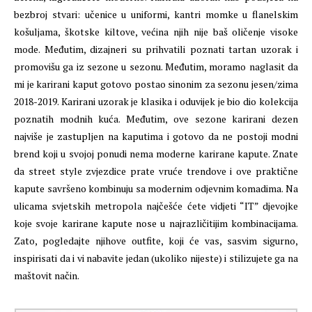
bezbroj stvari: učenice u uniformi, kantri momke u flanelskim
košuljama, škotske kiltove, većina njih nije baš oličenje visoke
mode. Međutim, dizajneri su prihvatili poznati tartan uzorak i
promovišu ga iz sezone u sezonu. Međutim, moramo naglasit da
mi je karirani kaput gotovo postao sinonim za sezonu jesen/zima
2018-2019. Karirani uzorak je klasika i oduvijek je bio dio kolekcija
poznatih modnih kuća. Međutim, ove sezone karirani dezen
najviše je zastupljen na kaputima i gotovo da ne postoji modni
brend koji u svojoj ponudi nema moderne karirane kapute. Znate
da street style zvjezdice prate vruće trendove i ove praktične
kapute savršeno kombinuju sa modernim odjevnim komadima. Na
ulicama svjetskih metropola najčešće ćete vidjeti “IT” djevojke
koje svoje karirane kapute nose u najrazličitijim kombinacijama.
Zato, pogledajte njihove outfite, koji će vas, sasvim sigurno,
inspirisati da i vi nabavite jedan (ukoliko nijeste) i stilizujete ga na
maštovit način.