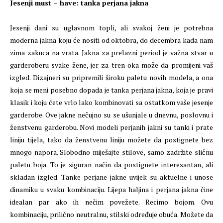
Jesenji must – have: tanka perjana jakna
Jesenji dani su uglavnom topli, ali svakoj ženi je potrebna
moderna jakna koju će nositi od oktobra, do decembra kada nam
zima zakuca na vrata. Jakna za prelazni period je važna stvar u
garderoberu svake žene, jer za tren oka može da promijeni vaš
izgled. Dizajneri su pripremili široku paletu novih modela, a ona
koja se meni posebno dopada je tanka perjana jakna, koja je pravi
klasik i koju ćete vrlo lako kombinovati sa ostatkom vaše jesenje
garderobe. Ove jakne nečujno su se ušunjale u dnevnu, poslovnu i
ženstvenu garderobu. Novi modeli perjanih jakni su tanki i prate
liniju tijela, tako da ženstvenu liniju možete da postignete bez
mnogo napora. Slobodno miješajte stilove, samo zadržite sličnu
paletu boja. To je siguran način da postignete interesantan, ali
skladan izgled. Tanke perjane jakne uvijek su aktuelne i unose
dinamiku u svaku kombinaciju. Lijepa haljina i perjana jakna čine
idealan par ako ih nečim povežete. Recimo bojom. Ovu
kombinaciju, prilično neutralnu, stilski određuje obuća. Možete da