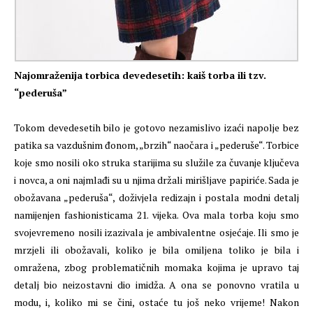
Najomraženija torbica devedesetih: kaiš torba ili tzv.
“pederuša”
Tokom devedesetih bilo je gotovo nezamislivo izaći napolje bez
patika sa vazdušnim đonom, „brzih“ naočara i „pederuše“. Torbice
koje smo nosili oko struka starijima su služile za čuvanje ključeva
i novca, a oni najmlađi su u njima držali mirišljave papiriće. Sada je
obožavana „pederuša“, doživjela redizajn i postala modni detalj
namijenjen fashionisticama 21. vijeka. Ova mala torba koju smo
svojevremeno nosili izazivala je ambivalentne osjećaje. Ili smo je
mrzjeli ili obožavali, koliko je bila omiljena toliko je bila i
omražena, zbog problematičnih momaka kojima je upravo taj
detalj bio neizostavni dio imidža. A ona se ponovno vratila u
modu, i, koliko mi se čini, ostaće tu još neko vrijeme! Nakon