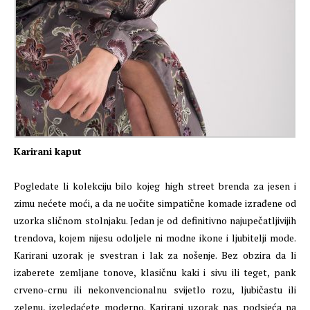
Karirani kaput
Pogledate li kolekciju bilo kojeg high street brenda za jesen i
zimu nećete moći, a da ne uočite simpatične komade izrađene od
uzorka sličnom stolnjaku. Jedan je od definitivno najupečatljivijih
trendova, kojem nijesu odoljele ni modne ikone i ljubitelji mode.
Karirani uzorak je svestran i lak za nošenje. Bez obzira da li
izaberete zemljane tonove, klasičnu kaki i sivu ili teget, pank
crveno-crnu ili nekonvencionalnu svijetlo rozu, ljubičastu ili
zelenu, izgledaćete moderno. Karirani uzorak nas podsjeća na