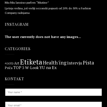
Miu Miu lansirao parfem “Miutine”
Ljetnja vrelina, još vreliji sezonski popusti od 20% do 50% u Fashion
Company radnjama
INSTAGRAM
The user currently does not have any images...
CATEGORIES
Etiketa
Health'ing
Pista
Intervju
Art
#OOTD
YU na Ex
TOP 5
W-Look
Priča
KONTAKT