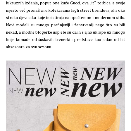
luksuznih izdanja, poput one kuće Gucci, ova „it“ torbica je svoje
mjesto već pronašla i u kolekcijama high street brendova, ali i oko
struka djevojaka koje insistiraju na opuštenom i modernom stilu.
Novi modeli su mnogo prefinjeniji i ženstveniji nego što su bili
nekad, a modne blogerke uspjele su da ih sjajno uklope uz mnogo
finije komade od šuškavih trenerki i predstave kao jedan od hit
aksesoara za ovu sezonu.