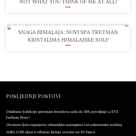
NOT WHAT YOU THINK OF ME AT ALL!
SNAGA HIMALAJA: NOVI SPA TRETMAN
KRISTALIMA HIMALAJSKE SOLI!
POSLJEDNJI POSTOVI
Odabrane kolekcije premium brendova sada do 50% povoljnije u XYZ
Fashion Store!
Otvoreno ljeto ispunjeno vrhunskim nastupima i nezaboravnim noćima
AURA LIVE ulazi u vrhunac ljetnje sezone uz DJ Vanca