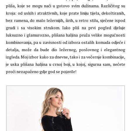
pliša, koje se mogu naći u gotovo svim dužinama. Različitog su
kroja: od uskih i atraktivnih, koje prate liniju tijela, dekoltiranih,
bez ramena, do malo ležernijih, širih, u retro stilu, sječene ispod
grudi i sa visokim strukom. Iako pliš na prvi pogled djeluje
luksuzno i glamurozno, plišana haljina pruža velike mogućnosti
kombinovanja, pa u zavisnosti od izbora ostalih komada odjeće i
detalja, može da bude dio ležernog, poslovnog i elegantnog
izgleda. Moj izbor kako za dnevne, tako i za večernje kombinacije,
je uska plišana haljina u crnoj boji, u kojoj, sigurna sam, nećete
proći nezapaženo gdje god se pojavile!