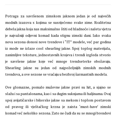
Potraga za savršenom zimskom jaknom jedan je od najvećih
modnih izazova s kojima se susrijećemo svake zime. Kvalitetna
debela jakna koja nas maksimalno štiti od hladnoće i naleta vjetra
je najvažniji odjevni komad kada stignu zimski dani. Iako svaka
nova sezona donosi nove trendove i “IT” modele, već par godina
iz mode ne izlaze cool shearling jakne. Spoj toplog materijala,
zanimljive teksture, jednostavnih krojeva i trendi izgleda stvorio
je savršene jakne koje već mnoge trendseterke obožavaju.
Shearling jakne su jedan od najpoželjnijih zimskih modnih
trendova, a ove sezone se vraćaju u bezbroj šarmantnih modela.
Ove glomazne, pomalo muževne jakne pravi su hit, a sjajno se
slažu i sa pantalonama, kao i sa dugim suknjama ili haljinama. Ovaj
spoj avijatičarske i bikerske jakne sa mekom i toplom postavom
od pravog ili vještačkog krzna je zaista ‘must-have’ zimski
komad već nekoliko sezona. Zato ne čudi da su se mnogi brendovi