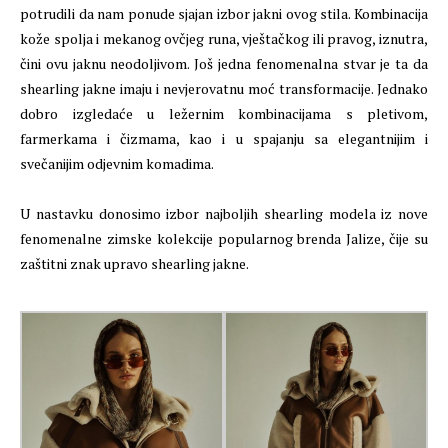
potrudili da nam ponude sjajan izbor jakni ovog stila. Kombinacija
kože spolja i mekanog ovčjeg runa, vještačkog ili pravog, iznutra,
čini ovu jaknu neodoljivom. Još jedna fenomenalna stvar je ta da
shearling jakne imaju i nevjerovatnu moć transformacije. Jednako
dobro izgledaće u ležernim kombinacijama s pletivom,
farmerkama i čizmama, kao i u spajanju sa elegantnijim i
svečanijim odjevnim komadima.
U nastavku donosimo izbor najboljih shearling modela iz nove
fenomenalne zimske kolekcije popularnog brenda Jalize, čije su
zaštitni znak upravo shearling jakne.