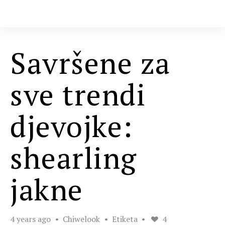
Savršene za
sve trendi
djevojke:
shearling
jakne
4 years ago
Chiwelook
Etiketa
4