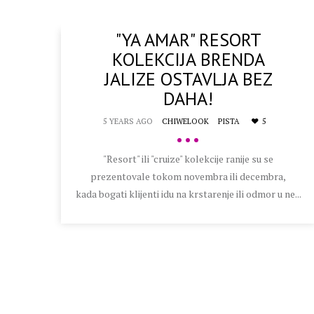
"YA AMAR" RESORT
KOLEKCIJA BRENDA
JALIZE OSTAVLJA BEZ
DAHA!
5 YEARS AGO
CHIWELOOK
PISTA
5
•••
"Resort" ili "cruize" kolekcije ranije su se
prezentovale tokom novembra ili decembra,
kada bogati klijenti idu na krstarenje ili odmor u ne...