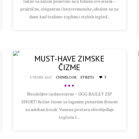
Jakne sa šalom ponovno su u fokusu ove jeseni –
praktične, elegantne i bezvremenske, idealne su za
dane kad tražimo toplinu i stylish izgled...
MUST-HAVE ZIMSKE
ČIZME
5 YEARS AGO
CHIWELOOK
ETIKETA
3
•••
Neodoljive i jednostavne – UGG BAILEY ZIP
SHORT! Kožne čizme sa laganim penastim đonom
za udoban korak. Vunena postava obezbjeđuje
toplotu t...