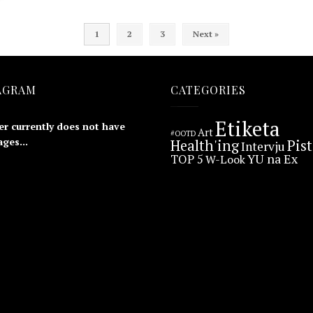
1
2
3
Next »
AGRAM
CATEGORIES
Etiketa
er currently does not have
Art
#OOTD
ges...
Health'ing
Pis
Intervju
YU na Ex
TOP 5
W-Look