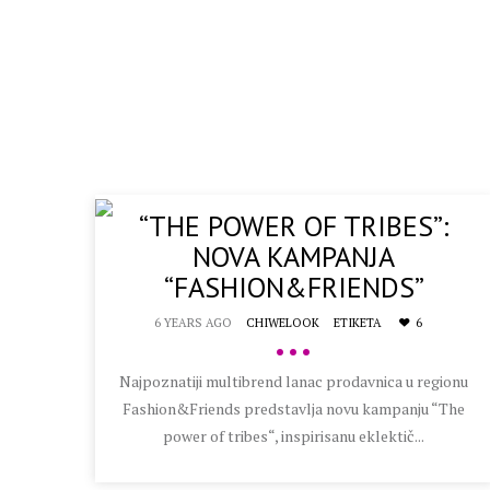
“THE POWER OF TRIBES”:
NOVA KAMPANJA
“FASHION&FRIENDS”
6 YEARS AGO
CHIWELOOK
ETIKETA
6
•••
Najpoznatiji multibrend lanac prodavnica u regionu
Fashion&Friends predstavlja novu kampanju “The
power of tribes“, inspirisanu eklektič...