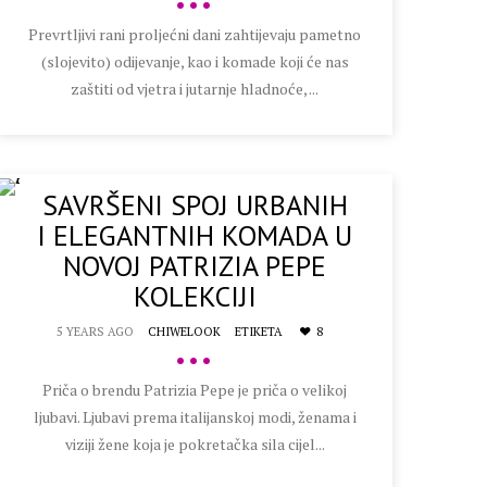
•••
Prevrtljivi rani proljećni dani zahtijevaju pametno
(slojevito) odijevanje, kao i komade koji će nas
zaštiti od vjetra i jutarnje hladnoće, ...
SAVRŠENI SPOJ URBANIH
I ELEGANTNIH KOMADA U
NOVOJ PATRIZIA PEPE
KOLEKCIJI
5 YEARS AGO
CHIWELOOK
ETIKETA
8
•••
Priča o brendu Patrizia Pepe je priča o velikoj
ljubavi. Ljubavi prema italijanskoj modi, ženama i
viziji žene koja je pokretačka sila cijel...