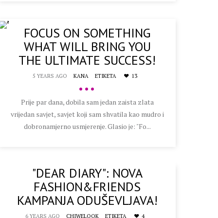
FOCUS ON SOMETHING
WHAT WILL BRING YOU
THE ULTIMATE SUCCESS!
5 YEARS AGO
KANA
ETIKETA
13
•••
Prije par dana, dobila sam jedan zaista zlata
vrijedan savjet, savjet koji sam shvatila kao mudro i
dobronamjerno usmjerenje. Glasio je: "Fo...
"DEAR DIARY": NOVA
FASHION&FRIENDS
KAMPANJA ODUŠEVLJAVA!
6 YEARS AGO
CHIWELOOK
ETIKETA
4