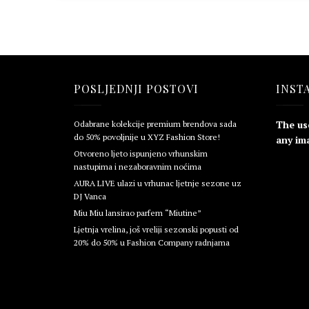
POSLJEDNJI POSTOVI
INST
The us
Odabrane kolekcije premium brendova sada
do 50% povoljnije u XYZ Fashion Store!
any ima
Otvoreno ljeto ispunjeno vrhunskim
nastupima i nezaboravnim noćima
AURA LIVE ulazi u vrhunac ljetnje sezone uz
DJ Vanca
Miu Miu lansirao parfem “Miutine”
Ljetnja vrelina, još vreliji sezonski popusti od
20% do 50% u Fashion Company radnjama