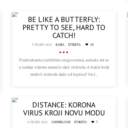
BE LIKE A BUTTERFLY:
PRETTY TO SEE, HARD TO
CATCH!
5 YEARS AGO
KANA
ETIKETA
10
•••
Podstaknuta različitim razgovorima, nekako mi se
u zadnje vrijeme nameće riječ sloboda. A koji je bolji
simbol slobode duše od leptira? On l...
DISTANCE: KORONA
VIRUS KROJI NOVU MODU
6 YEARS AGO
CHIWELOOK
ETIKETA
7