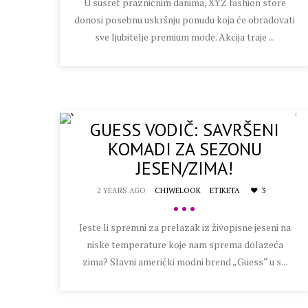
U susret prazničnim danima, XYZ fashion store
donosi posebnu uskršnju ponudu koja će obradovati
sve ljubitelje premium mode. Akcija traje ...
GUESS VODIČ: SAVRŠENI
KOMADI ZA SEZONU
JESEN/ZIMA!
2 YEARS AGO
CHIWELOOK
ETIKETA
3
•••
Jeste li spremni za prelazak iz živopisne jeseni na
niske temperature koje nam sprema dolazeća
zima? Slavni američki modni brend „Guess“ u s...