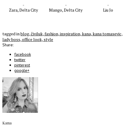
Zara, Delta City
Mango, Delta City
Liu Jo
tagged in
blog,
čiviluk,
fashion,
inspiration,
kana,
kana tomasevic,
lady boss,
office look,
style
Share:
facebook
twitter
pinterest
google+
Kana