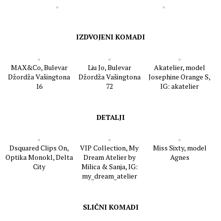
IZDVOJENI KOMADI
MAX&Co, Bulevar
Liu Jo, Bulevar
Akatelier, model
Džordža Vašingtona
Džordža Vašingtona
Josephine Orange S,
16
72
IG: akatelier
DETALJI
Dsquared Clips On,
VIP Collection, My
Miss Sixty, model
Optika Monokl, Delta
Dream Atelier by
Agnes
City
Milica & Sanja, IG:
my_dream_atelier
SLIČNI KOMADI