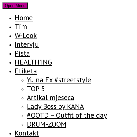
Open Menu
Home
Tim
W-Look
Intervju
Pista
HEALTH’ING
Etiketa
Yu na Ex #streetstyle
TOP 5
Artikal mjeseca
Lady Boss by KANA
#OOTD – Outfit of the day
DRUM-ZOOM
Kontakt