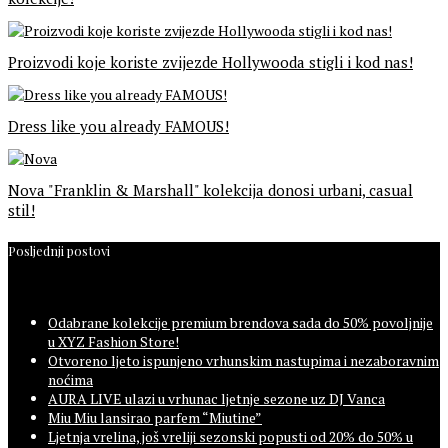
Proizvodi koje koriste zvijezde Hollywooda stigli i kod nas!
Dress like you already FAMOUS!
Nova "Franklin & Marshall" kolekcija donosi urbani, casual
stil!
Posljednji postovi
Odabrane kolekcije premium brendova sada do 50% povoljnije
u XYZ Fashion Store!
Otvoreno ljeto ispunjeno vrhunskim nastupima i nezaboravnim
noćima
AURA LIVE ulazi u vrhunac ljetnje sezone uz DJ Vanca
Miu Miu lansirao parfem “Miutine”
Ljetnja vrelina, još vreliji sezonski popusti od 20% do 50% u