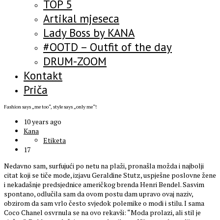
TOP 5
Artikal mjeseca
Lady Boss by KANA
#OOTD – Outfit of the day
DRUM-ZOOM
Kontakt
Priča
Fashion says „me too“, style says „only me“!
10 years ago
Kana
Etiketa
17
Nedavno sam, surfujući po netu na plaži, pronašla možda i najbolji
citat koji se tiče mode, izjavu Geraldine Stutz, uspješne poslovne žene
i nekadašnje predsjednice američkog brenda Henri Bendel. Sasvim
spontano, odlučila sam da ovom postu dam upravo ovaj naziv,
obzirom da sam vrlo često svjedok polemike o modi i stilu. I sama
Coco Chanel osvrnula se na ovo rekavši: “Moda prolazi, ali stil je