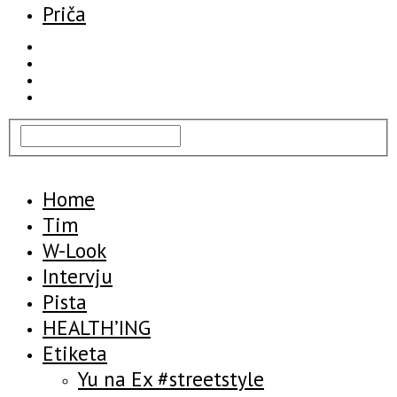
Priča
Home
Tim
W-Look
Intervju
Pista
HEALTH’ING
Etiketa
Yu na Ex #streetstyle