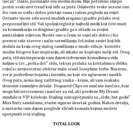
vječan”. Dakle, poslušajte ovu modnu ikonu. Nije potrebno slijepo
pratiti svaki novi trend koji siđe sa piste. Odaberite svake sezone ono
što vam se sviđa i dobro pristaje vama i vašem pogledu na svijet.
Ostanite vjerne sebi usred modnih uragana i gradite polako svoj
prepoznatljivi stil. Vaš spoljnji izgled je najbolji medij koji ćete imati
za komunikaciju sa drugima i gradite ga u skladu sa svojim
unutrašnjim svijetom. Nosite ono u čemu se osjećate dobro i što
prenosi vaše stavove i način razmišljanja. Još jedan savjet koji bih
dodala na kraju ovog malog ramišljanja o modi i stilu je: koristite
modne blogove kao inspiraciju, ali nikako ne kopirajte nečiji stil. Ovog
puta, stilsku inspiraciju vam dajem izdvojenim komadima u vidu
haljine u tzv. „polka dot“ stilu, teksas prsluka sa kristalima u obliku
cvijeća i nevjerovatno efektne male oranž Josephine torbe. Naravno,
sve je podređeno bojama i šarenilu, na koje ste uglavnom i navikli.
Ovog puta, nema mog zaštitnog znaka – krune, ali vam svakako
donosim zanimljive detalje: Dsquared Clips on sunčane naočare, koje
mogu biti istovremeno i naočare za vid, ali i predivne My Dream
minđuše iz VIP kolekcije. Stajling sam upotpunila sa „oldie, but godie“
Miss Sixty sandalama, starim sigurno desetak godina. Nakon detalja,
u nastavku vam dajem preglede sličnih komada kojima možete
upotpuniti svoj stajling.
TOTAL LOOK