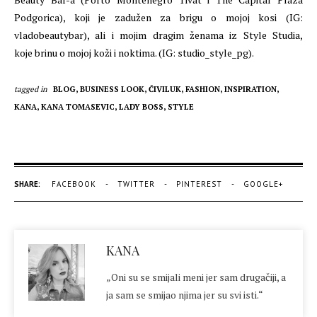
Podgorica), koji je zadužen za brigu o mojoj kosi (IG:
vladobeautybar), ali i mojim dragim ženama iz Style Studia,
koje brinu o mojoj koži i noktima. (IG: studio_style_pg).
tagged in
BLOG,
BUSINESS LOOK,
ČIVILUK,
FASHION,
INSPIRATION,
KANA,
KANA TOMASEVIC,
LADY BOSS,
STYLE
SHARE:
FACEBOOK
TWITTER
PINTEREST
GOOGLE+
KANA
„Oni su se smijali meni jer sam drugačiji, a
ja sam se smijao njima jer su svi isti.“