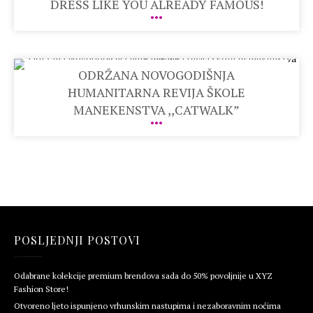
DRESS LIKE YOU ALREADY FAMOUS!
ODRŽANA NOVOGODIŠNJA
HUMANITARNA REVIJA ŠKOLE
MANEKENSTVA ,,CATWALK”
POSLJEDNJI POSTOVI
Odabrane kolekcije premium brendova sada do 50% povoljnije u XYZ
Fashion Store!
Otvoreno ljeto ispunjeno vrhunskim nastupima i nezaboravnim noćima