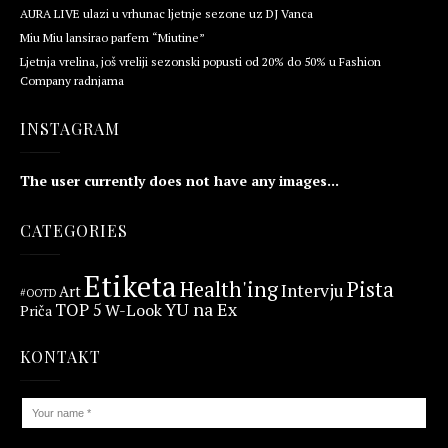
AURA LIVE ulazi u vrhunac ljetnje sezone uz DJ Vanca
Miu Miu lansirao parfem “Miutine”
Ljetnja vrelina, još vreliji sezonski popusti od 20% do 50% u Fashion
Company radnjama
INSTAGRAM
The user currently does not have any images...
CATEGORIES
Etiketa
Health'ing
Pista
Intervju
Art
#OOTD
YU na Ex
TOP 5
W-Look
Priča
KONTAKT