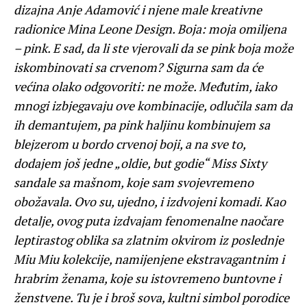
dizajna Anje Adamović i njene male kreativne
radionice Mina Leone Design. Boja: moja omiljena
– pink. E sad, da li ste vjerovali da se pink boja može
iskombinovati sa crvenom? Sigurna sam da će
većina olako odgovoriti: ne može. Međutim, iako
mnogi izbjegavaju ove kombinacije, odlučila sam da
ih demantujem, pa pink haljinu kombinujem sa
blejzerom u bordo crvenoj boji, a na sve to,
dodajem još jedne „oldie, but godie“ Miss Sixty
sandale sa mašnom, koje sam svojevremeno
obožavala. Ovo su, ujedno, i izdvojeni komadi. Kao
detalje, ovog puta izdvajam fenomenalne naočare
leptirastog oblika sa zlatnim okvirom iz poslednje
Miu Miu kolekcije, namijenjene ekstravagantnim i
hrabrim ženama, koje su istovremeno buntovne i
ženstvene. Tu je i broš sova, kultni simbol porodice