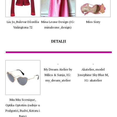
Liu Jo, Bulevar Džordža
Mina Leone Design (IG:
Miss Sixty
Vašingtona 72
minaleone_design)
DETALJI
My Dream Atelier by
Akatelier, model
Milica & Sanja, IG:
Josephine Sky Blue M,
my_dream_atelier
IG: akatelier
Miu Miu Scenique,
Optika Optotim (radnje u
Podgorici, Budvi, Kotoru i
Baru)