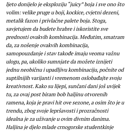
ljeto donijelo je eksploziju “juicy” boja i sve ono što
volim: velike pruge u boji, kockice, cvjetni dezeni,
metalik fazon i privlačne palete boja. Stoga,
savjetujem da budete hrabre i iskoristite sve
prednosti ovakvih kombinacija. Međutim, smatram
da, za nošenje ovakvih kombinacija,
samopouzdanje i stav takođe imaju veoma važnu
ulogu, pa, ukoliko sumnjate da možete iznijeti
jednu neobičnu i upadljivu kombinaciju, počnite od
suptilnijih varijanti i vremenom oslobađajte svoju
kreativnost. Kako su lijepi, sunčani dani još uvijek
tu, za ovaj post biram bob haljinu otvorenih
ramena, koja je pravi hit ove sezone, a osim što je u
trendu, zbog svoje lepršavosti i prozračnosti
idealna je za uživanje u ovim divnim danima.
Haljina je djelo mlade crnogorske studentkinje