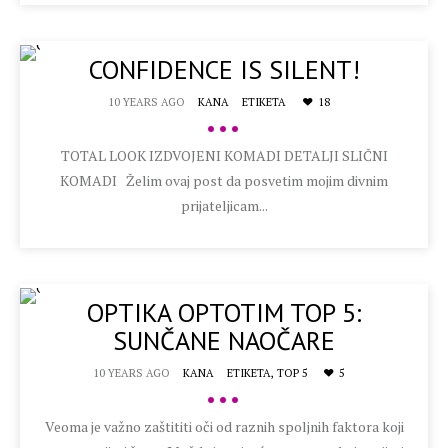
CONFIDENCE IS SILENT!
10 YEARS AGO
KANA
ETIKETA
18
•••
TOTAL LOOK IZDVOJENI KOMADI DETALJI SLIČNI
KOMADI Želim ovaj post da posvetim mojim divnim
prijateljicam...
OPTIKA OPTOTIM TOP 5:
SUNČANE NAOČARE
10 YEARS AGO
KANA
ETIKETA,
TOP 5
5
•••
Veoma je važno zaštititi oči od raznih spoljnih faktora koji