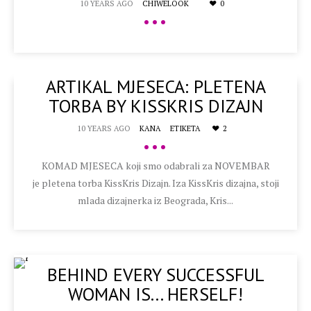
10 YEARS AGO
CHIWELOOK
0
•••
ARTIKAL MJESECA: PLETENA
TORBA BY KISSKRIS DIZAJN
10 YEARS AGO
KANA
ETIKETA
2
•••
KOMAD MJESECA koji smo odabrali za NOVEMBAR
je pletena torba KissKris Dizajn. Iza KissKris dizajna, stoji
mlada dizajnerka iz Beograda, Kris...
BEHIND EVERY SUCCESSFUL
WOMAN IS... HERSELF!