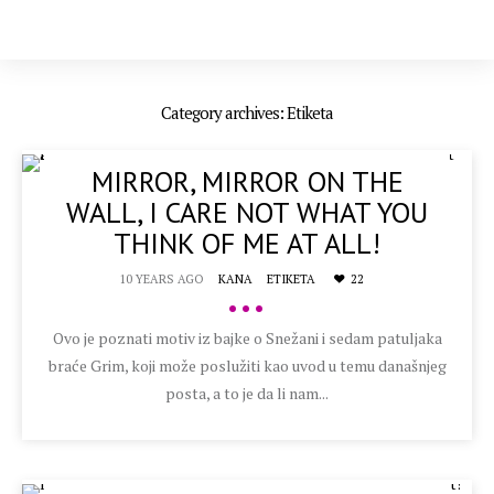
Category archives: Etiketa
MIRROR, MIRROR ON THE
WALL, I CARE NOT WHAT YOU
THINK OF ME AT ALL!
10 YEARS AGO
KANA
ETIKETA
22
•••
Ovo je poznati motiv iz bajke o Snežani i sedam patuljaka
braće Grim, koji može poslužiti kao uvod u temu današnjeg
posta, a to je da li nam...