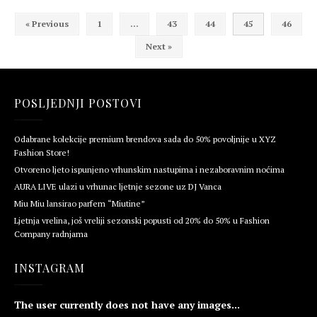
« Previous
1
…
43
44
45
46
Next »
POSLJEDNJI POSTOVI
Odabrane kolekcije premium brendova sada do 50% povoljnije u XYZ
Fashion Store!
Otvoreno ljeto ispunjeno vrhunskim nastupima i nezaboravnim noćima
AURA LIVE ulazi u vrhunac ljetnje sezone uz DJ Vanca
Miu Miu lansirao parfem “Miutine”
Ljetnja vrelina, još vreliji sezonski popusti od 20% do 50% u Fashion
Company radnjama
INSTAGRAM
The user currently does not have any images...