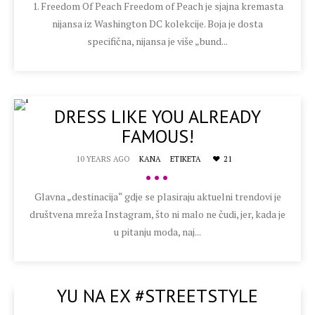
1. Freedom Of Peach Freedom of Peach je sjajna kremasta
nijansa iz Washington DC kolekcije. Boja je dosta
specifična, nijansa je više „bund...
DRESS LIKE YOU ALREADY
FAMOUS!
10 YEARS AGO
KANA
ETIKETA
21
•••
Glavna „destinacija“ gdje se plasiraju aktuelni trendovi je
društvena mreža Instagram, što ni malo ne čudi, jer, kada je
u pitanju moda, naj...
YU NA EX #STREETSTYLE