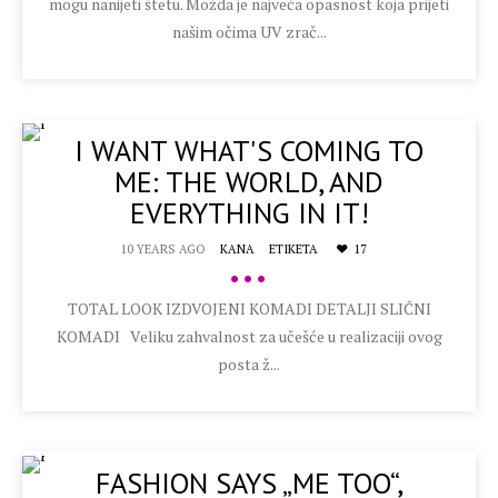
mogu nanijeti štetu. Možda je najveća opasnost koja prijeti
našim očima UV zrač...
I WANT WHAT'S COMING TO
ME: THE WORLD, AND
EVERYTHING IN IT!
10 YEARS AGO
KANA
ETIKETA
17
•••
TOTAL LOOK IZDVOJENI KOMADI DETALJI SLIČNI
KOMADI Veliku zahvalnost za učešće u realizaciji ovog
posta ž...
FASHION SAYS „ME TOO“,