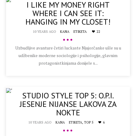
I LIKE MY MONEY RIGHT
WHERE I CAN SEE IT:
HANGING IN MY CLOSET!
10 YEARS AGO
KANA
ETIKETA
22
•••
Uzbudljive avanture četiri luckaste Njujorčanke ušle su u
udžbenike moderne sociologije i psihologije, glavnim
protagonistkinjama donijele s...
STUDIO STYLE TOP 5: O.P.I.
JESENJE NIJANSE LAKOVA ZA
NOKTE
10 YEARS AGO
KANA
ETIKETA,
TOP 5
6
•••