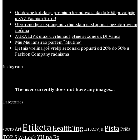
Odabrane kolekcije premium brendova sada do 50% povoljnije
u XYZ Fashion Store!
Otvoreno ljeto ispunjeno vrhunskim nastupima i nezaboravnim
noćima
AURA LIVE ulazi u vrhunac ljetnje sezone uz DJ Vanca
Miu Miu lansirao parfem “Miutine”
Ljetnja vrelina, još vreliji sezonski popusti od 20% do 50% u
Fashion Company radnjama
Instagram
The user currently does not have any images...
Categories
Etiketa
Health'ing
Pista
Intervju
Art
Priča
#OOTD
YU na Ex
TOP 5
W-Look