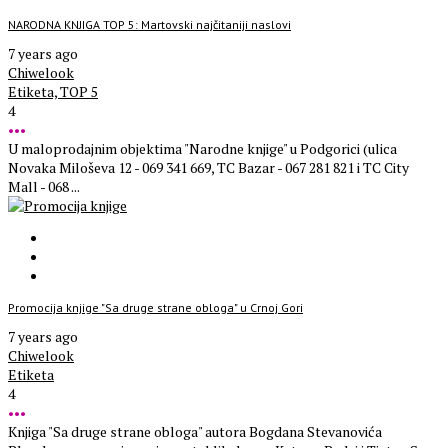
NARODNA KNJIGA TOP 5: Martovski najčitaniji naslovi
7 years ago
Chiwelook
Etiketa,
TOP 5
4
•••
U maloprodajnim objektima "Narodne knjige" u Podgorici (ulica
Novaka Miloševa 12 - 069 341 669, TC Bazar - 067 281 821 i TC City
Mall - 068 ...
Promocija knjige "Sa druge strane obloga" u Crnoj Gori
7 years ago
Chiwelook
Etiketa
4
•••
Knjiga "Sa druge strane obloga" autora Bogdana Stevanovića