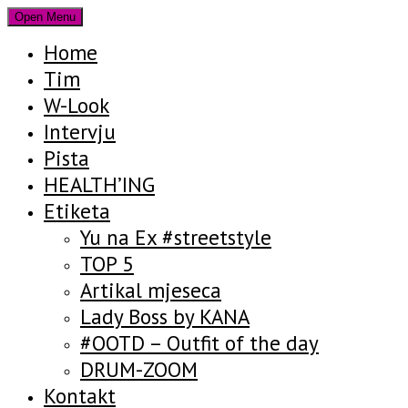
Open Menu
Home
Tim
W-Look
Intervju
Pista
HEALTH’ING
Etiketa
Yu na Ex #streetstyle
TOP 5
Artikal mjeseca
Lady Boss by KANA
#OOTD – Outfit of the day
DRUM-ZOOM
Kontakt