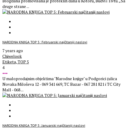
Blogdana promovisana je proteklih dana u Kotoru, Budvi i Tivtu. „Sa
druge strane ...
NARODNA KNJIGA TOP 5: Februarski najčitaniji naslovi
7 years ago
Chiwelook
Etiketa,
TOP 5
4
•••
U maloprodajnim objektima "Narodne knjige" u Podgorici (ulica
Novaka Miloševa 12 - 069 341 669, TC Bazar - 067 281 821 i TC City
Mall - 068 ...
NARODNA KNJIGA TOP 5: Januarski najčitaniji naslovi