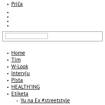
Priča
Home
Tim
W-Look
Intervju
Pista
HEALTH’ING
Etiketa
Yu na Ex #streetstyle